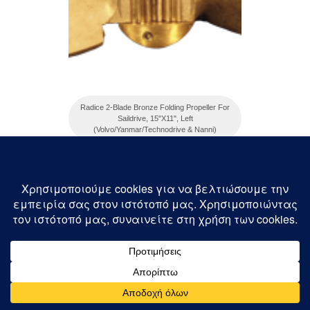
Radice 2-Blade Bronze Folding Propeller For
Saildrive, 15"X11", Left
(Volvo/Yanmar/Technodrive & Nanni)