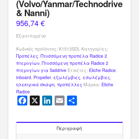
(Volvo/Yanmar/Technodrive
& Nanni)
956,74
€
Εξαντλημένο
Κωδικός προϊόντος:
K1513SDL
Κατηγορίες:
Προπέλες
,
Πτυσσόμενη προπέλα Radice 2
πτερυγίων
,
Πτυσσόμενη προπέλα Radice 2
πτερυγίων για Saildrive
Ετικέτες:
Eliche Radice
,
inboard
,
Propeller
,
εξωλέμβιες
,
εσωλέμβιες
,
ηλεκτρικά σκάφη
,
προπέλλες
Μάρκα:
Eliche
Radice
Facebook
X
LinkedIn
Email
Μοιραστείτ
Περιγραφή