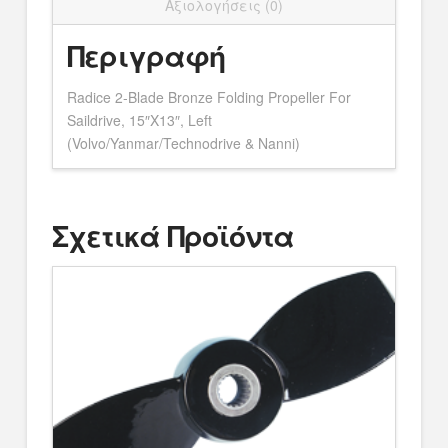
Αξιολογήσεις (0)
Περιγραφή
Radice 2-Blade Bronze Folding Propeller For
Saildrive, 15″X13″, Left
(Volvo/Yanmar/Technodrive & Nanni)
Σχετικά Προϊόντα