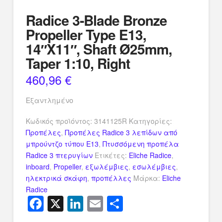
Radice 3-Blade Bronze
Propeller Type E13,
14″X11″, Shaft Ø25mm,
Taper 1:10, Right
460,96
€
Εξαντλημένο
Κωδικός προϊόντος:
3141125R
Κατηγορίες:
Προπέλες
,
Προπέλες Radice 3 λεπίδων από
μπρούντζο τύπου E13
,
Πτυσσόμενη προπέλα
Radice 3 πτερυγίων
Ετικέτες:
Eliche Radice
,
inboard
,
Propeller
,
εξωλέμβιες
,
εσωλέμβιες
,
ηλεκτρικά σκάφη
,
προπέλλες
Μάρκα:
Eliche
Radice
Facebook
X
LinkedIn
Email
Μοιραστείτ