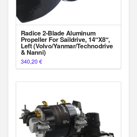
Radice 2-Blade Aluminum
Propeller For Saildrive, 14″X8″,
Left (Volvo/Yanmar/Technodrive
& Nanni)
340,20
€