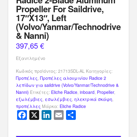
Propeller For Saildrive,
17″X13″, Left
(Volvo/Yanmar/Technodrive
& Nanni)
397,65
€
Εξαντλημένο
Κωδικός προϊόντος:
21713SDL-AL
Κατηγορίες:
Προπέλες
,
Προπέλες αλουμινίου Radice 2
λεπίδων για saildrive (Volvo/Yanmar/Technodrive &
Nanni)
Ετικέτες:
Eliche Radice
,
inboard
,
Propeller
,
εξωλέμβιες
,
εσωλέμβιες
,
ηλεκτρικά σκάφη
,
προπέλλες
Μάρκα:
Eliche Radice
Facebook
X
LinkedIn
Email
Μοιραστείτ