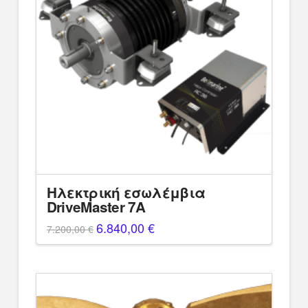
Ηλεκτρική εσωλέμβια
DriveMaster 7A
Original
6.840,00
€
Η
7.200,00
€
price
τρέχουσα
was:
τιμή
7.200,00 €.
είναι:
6.840,00 €.