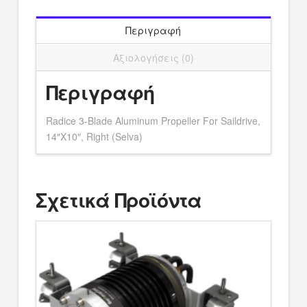
Περιγραφή
Αξιολογήσεις (0)
Περιγραφή
Radice 3-Blade Aluminum Propeller For Saildrive,
14″X10″, Right (Selva)
Σχετικά Προϊόντα