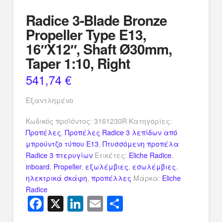
Radice 3-Blade Bronze
Propeller Type E13,
16″X12″, Shaft Ø30mm,
Taper 1:10, Right
541,74
€
Εξαντλημένο
Κωδικός προϊόντος:
3161230R
Κατηγορίες:
Προπέλες
,
Προπέλες Radice 3 λεπίδων από
μπρούντζο τύπου E13
,
Πτυσσόμενη προπέλα
Radice 3 πτερυγίων
Ετικέτες:
Eliche Radice
,
inboard
,
Propeller
,
εξωλέμβιες
,
εσωλέμβιες
,
ηλεκτρικά σκάφη
,
προπέλλες
Μάρκα:
Eliche
Radice
Facebook
X
LinkedIn
Email
Μοιραστείτ