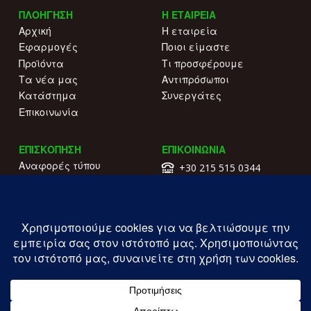
ΠΛΟΗΓΗΣΗ
Η ΕΤΑΙΡΕΙΑ
Αρχική
Η εταιρεία
Εφαρμογές
Ποιοι είμαστε
Προϊόντα
Τι προσφέρουμε
Τα νέα μας
Αντιπρόσωποι
Κατάστημα
Συνεργάτες
Επικοινωνία
ΕΠΙΣΚΟΠΗΣΗ
ΕΠΙΚΟΙΝΩΝΙΑ
Αναφορές τύπου
+30 215 515 0344
Γιατί να μας επιλέξετε
Επικοινωνήστε μαζί μας
Κατάλογοι
Λ. Συγγρού 196.
Όροι χρήσης
Καλλιθέα
Πολιτική απορρήτου
ΓΕΜΗ: 177203407000
Copyright ILIOFOS IM © 2026