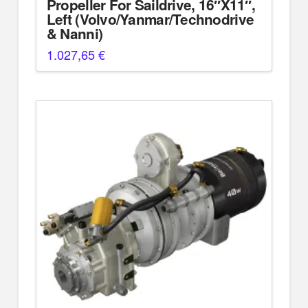
Propeller For Saildrive, 16″X11″,
Left (Volvo/Yanmar/Technodrive
& Nanni)
1.027,65
€