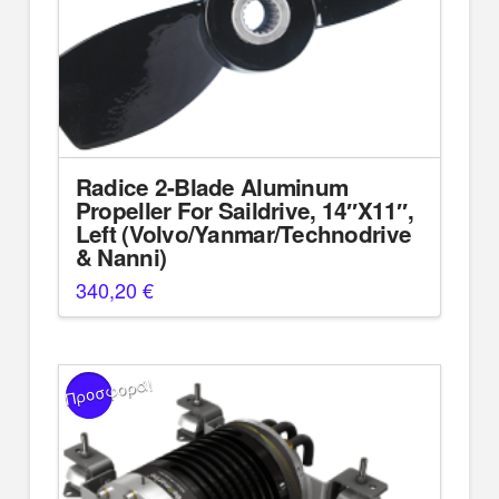
Radice 2-Blade Aluminum
Propeller For Saildrive, 14″X11″,
Left (Volvo/Yanmar/Technodrive
& Nanni)
340,20
€
Προσφορά!