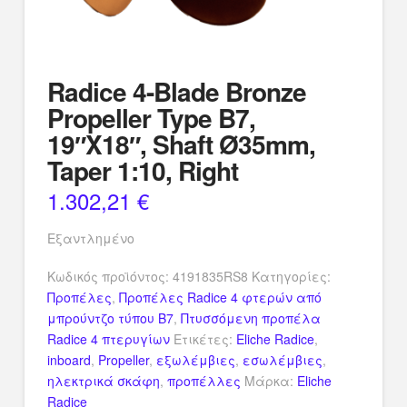
Radice 4-Blade Bronze
Propeller Type B7,
19″X18″, Shaft Ø35mm,
Taper 1:10, Right
1.302,21
€
Εξαντλημένο
Κωδικός προϊόντος:
4191835RS8
Κατηγορίες:
Προπέλες
,
Προπέλες Radice 4 φτερών από
μπρούντζο τύπου B7
,
Πτυσσόμενη προπέλα
Radice 4 πτερυγίων
Ετικέτες:
Eliche Radice
,
inboard
,
Propeller
,
εξωλέμβιες
,
εσωλέμβιες
,
ηλεκτρικά σκάφη
,
προπέλλες
Μάρκα:
Eliche
Radice