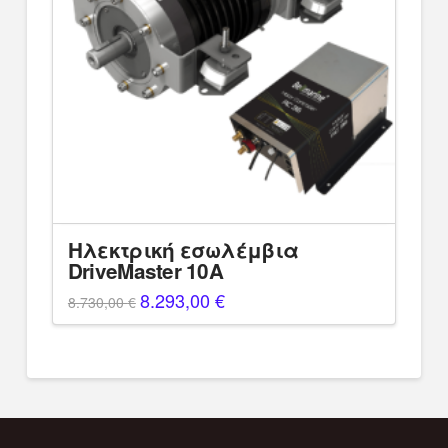
Ηλεκτρική εσωλέμβια
DriveMaster 10A
Original
8.293,00
€
Η
8.730,00
€
price
τρέχουσα
was:
τιμή
8.730,00 €.
είναι:
8.293,00 €.