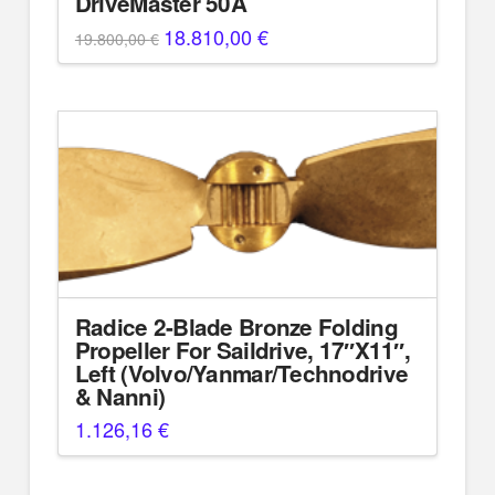
DriveMaster 50A
Original
18.810,00
€
Η
19.800,00
€
price
τρέχουσα
was:
τιμή
19.800,00 €.
είναι:
18.810,00 €.
Radice 2-Blade Bronze Folding
Propeller For Saildrive, 17″X11″,
Left (Volvo/Yanmar/Technodrive
& Nanni)
1.126,16
€