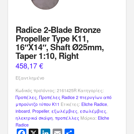
Radice 2-Blade Bronze
Propeller Type K11,
16″X14″, Shaft Ø25mm,
Taper 1:10, Right
458,17
€
Εξαντλημένο
Κωδικός προϊόντος:
2161425R
Κατηγορίες:
Προπέλες
,
Προπέλες Radice 2 πτερυγίων από
μπρούντζο τύπου K11
Ετικέτες:
Eliche Radice
,
inboard
,
Propeller
,
εξωλέμβιες
,
εσωλέμβιες
,
ηλεκτρικά σκάφη
,
προπέλλες
Μάρκα:
Eliche
Radice
Facebook
X
LinkedIn
Email
Μοιραστείτ