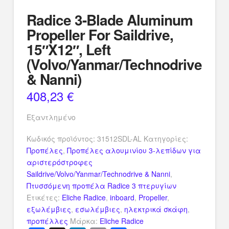
Radice 3-Blade Aluminum
Propeller For Saildrive,
15″X12″, Left
(Volvo/Yanmar/Technodrive
& Nanni)
408,23
€
Εξαντλημένο
Κωδικός προϊόντος:
31512SDL-AL
Κατηγορίες:
Προπέλες
,
Προπέλες αλουμινίου 3-λεπίδων για
αριστερόστροφες
Saildrive/Volvo/Yanmar/Technodrive & Nanni
,
Πτυσσόμενη προπέλα Radice 3 πτερυγίων
Ετικέτες:
Eliche Radice
,
inboard
,
Propeller
,
εξωλέμβιες
,
εσωλέμβιες
,
ηλεκτρικά σκάφη
,
προπέλλες
Μάρκα:
Eliche Radice