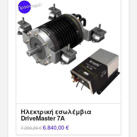
Προσφορά!
Ηλεκτρική εσωλέμβια
DriveMaster 7A
Original
6.840,00
€
Η
7.200,00
€
price
τρέχουσα
was:
τιμή