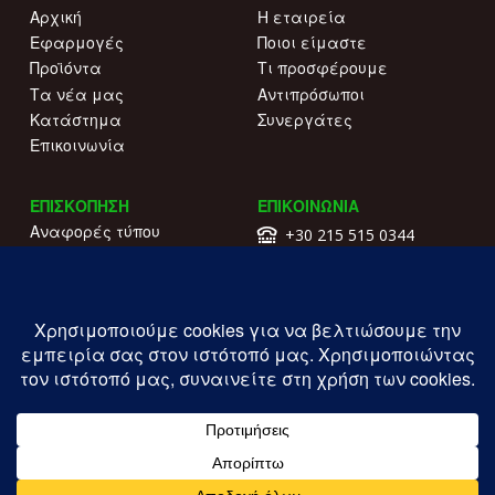
Αρχική
Η εταιρεία
Εφαρμογές
Ποιοι είμαστε
Προϊόντα
Τι προσφέρουμε
Τα νέα μας
Αντιπρόσωποι
Κατάστημα
Συνεργάτες
Επικοινωνία
ΕΠΙΣΚΟΠΗΣΗ
ΕΠΙΚΟΙΝΩΝΙΑ
Αναφορές τύπου
+30 215 515 0344
Γιατί να μας επιλέξετε
Επικοινωνήστε μαζί μας
Κατάλογοι
Λ. Συγγρού 196.
Όροι χρήσης
Καλλιθέα
Πολιτική απορρήτου
ΓΕΜΗ: 177203407000
Copyright ILIOFOS IM © 2026