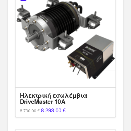
Ηλεκτρική εσωλέμβια
DriveMaster 10A
Original
8.293,00
€
Η
8.730,00
€
price
τρέχουσα
was:
τιμή
8.730,00 €.
είναι:
8.293,00 €.