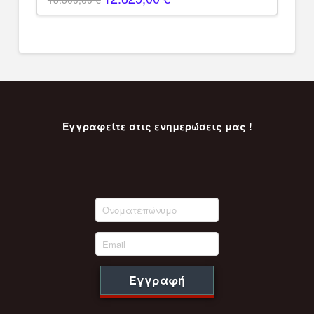
price
τρέχουσα
was:
τιμή
13.500,00 €.
είναι:
12.825,00 €.
Εγγραφείτε στις ενημερώσεις μας !
Εγγραφή