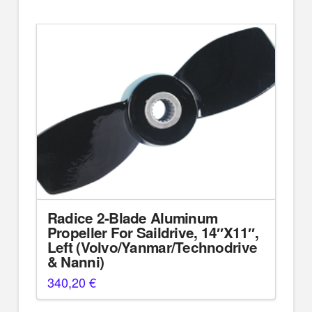
7.200,00 €.
είναι:
6.840,00 €.
Radice 2-Blade Aluminum
Propeller For Saildrive, 14″X11″,
Left (Volvo/Yanmar/Technodrive
& Nanni)
340,20
€