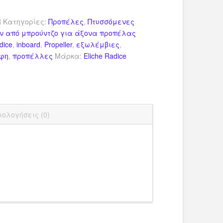
R
Κατηγορίες:
Προπέλες
,
Πτυσσόμενες
ων από μπρούντζο για άξονα προπέλας
dice
,
inboard
,
Propeller
,
εξωλέμβιες
,
άφη
,
προπέλλες
Μάρκα:
Eliche Radice
dIn
ail
Μοιραστείτε
ιολογήσεις (0)