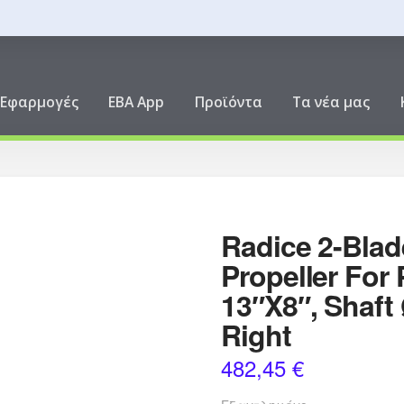
ική
Εφαρμογές
EBA App
Προϊόντα
Τα νέα μας
Radice 2-Blad
Propeller For 
13″X8″, Shaft
Right
482,45
€