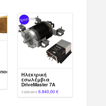
Προσφορά!
hnodrive
Ηλεκτρική
εσωλέμβια
DriveMaster 7A
Original
6.840,00
€
Η
7.200,00
€
price
τρέχουσα
was:
τιμή
7.200,00 €.
είναι:
6.840,00 €.