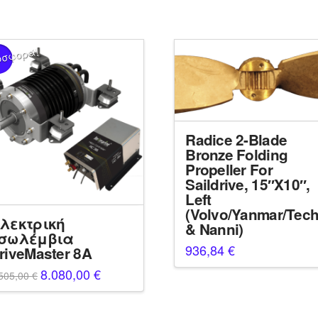
οσφορά!
Radice 2-Blade
Bronze Folding
Propeller For
Saildrive, 15″X10″,
Left
(Volvo/Yanmar/Tec
λεκτρική
& Nanni)
σωλέμβια
936,84
€
riveMaster 8A
Original
8.080,00
€
Η
505,00
€
price
τρέχουσα
was:
τιμή
8.505,00 €.
είναι:
8.080,00 €.