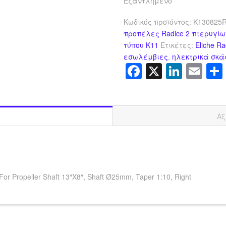
Εξαντλημένο
Κωδικός προϊόντος:
K130825
προπέλες Radice 2 πτερυγί
τύπου K11
Ετικέτες:
Eliche Ra
εσωλέμβιες
,
ηλεκτρικά σκ
Facebook
X
Linke
Em
Αξ
For Propeller Shaft 13″X8″, Shaft Ø25mm, Taper 1:10, Right