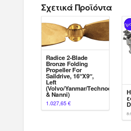
Σχετικά Προϊόντα
Πρ
Radice 2-Blade
Bronze Folding
Propeller For
Saildrive, 16″X9″,
Left
(Volvo/Yanmar/Technodrive
Η
& Nanni)
ε
1.027,65
€
D
8.