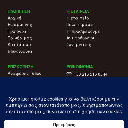
ΠΛΟΗΓΗΣΗ
Η ΕΤΑΙΡΕΙΑ
Αρχική
Η εταιρεία
Εφαρμογές
Ποιοι είμαστε
Προϊόντα
Τι προσφέρουμε
Τα νέα μας
Αντιπρόσωποι
Κατάστημα
Συνεργάτες
Επικοινωνία
ΕΠΙΣΚΟΠΗΣΗ
ΕΠΙΚΟΙΝΩΝΙΑ
Αναφορές τύπου
+30 215 515 0344
Γιατί να μας επιλέξετε
Επικοινωνήστε μαζί μας
Κατάλογοι
Λ. Συγγρού 196.
Όροι χρήσης
Καλλιθέα
Πολιτική απορρήτου
ΓΕΜΗ: 177203407000
Copyright ILIOFOS IM © 2026