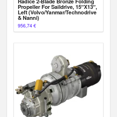
Radice 2-Blade Bronze Folding
Propeller For Saildrive, 15″X13″,
Left (Volvo/Yanmar/Technodrive
& Nanni)
956,74
€