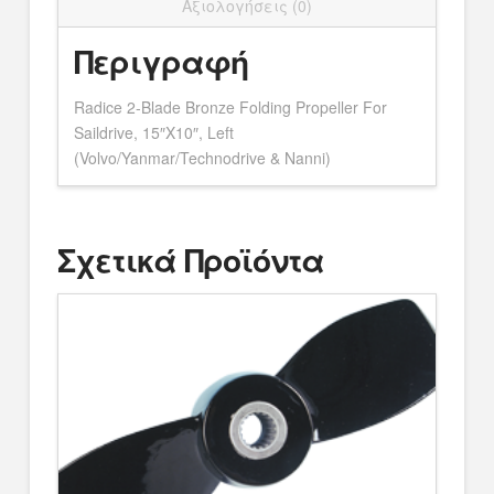
Αξιολογήσεις (0)
Περιγραφή
Radice 2-Blade Bronze Folding Propeller For
Saildrive, 15″X10″, Left
(Volvo/Yanmar/Technodrive & Nanni)
Σχετικά Προϊόντα