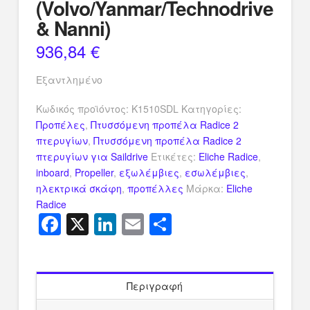
(Volvo/Yanmar/Technodrive
& Nanni)
936,84
€
Εξαντλημένο
Κωδικός προϊόντος:
K1510SDL
Κατηγορίες:
Προπέλες
,
Πτυσσόμενη προπέλα Radice 2
πτερυγίων
,
Πτυσσόμενη προπέλα Radice 2
πτερυγίων για Saildrive
Ετικέτες:
Eliche Radice
,
inboard
,
Propeller
,
εξωλέμβιες
,
εσωλέμβιες
,
ηλεκτρικά σκάφη
,
προπέλλες
Μάρκα:
Eliche
Radice
Facebook
X
LinkedIn
Email
Μοιραστείτ
Περιγραφή