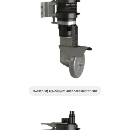
Ηλεκτρική εξωλέμβια OutboardMaster 20A