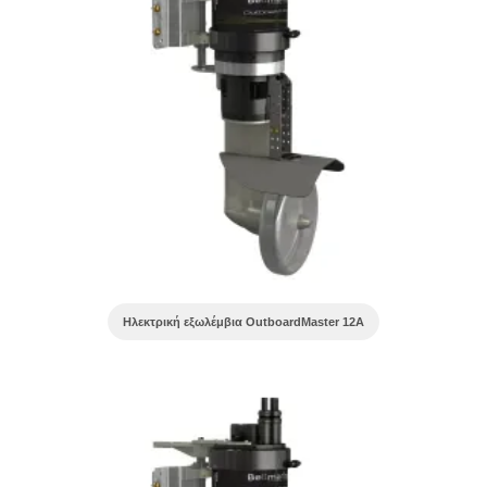
Ηλεκτρική εξωλέμβια OutboardMaster 12A