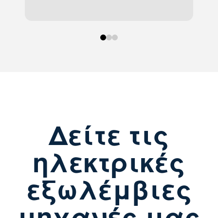
0
1
2
Δείτε τις
ηλεκτρικές
εξωλέμβιες
μηχανές μας