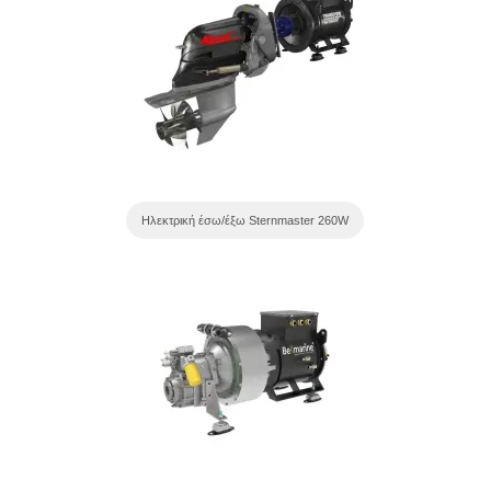
Ηλεκτρική έσω/έξω Sternmaster 260W