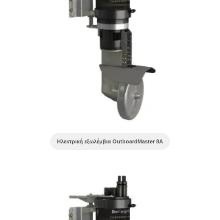
Ηλεκτρική εξωλέμβια OutboardMaster 8A