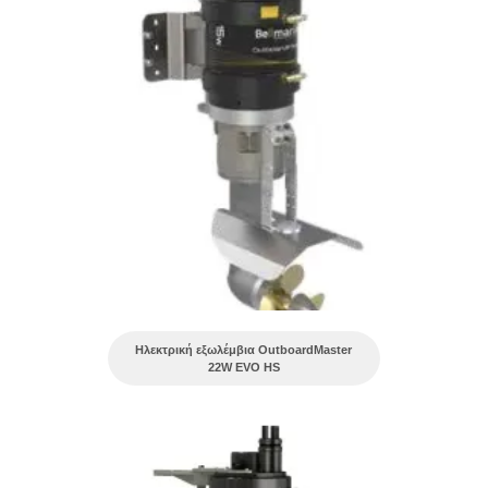
Ηλεκτρική εξωλέμβια OutboardMaster
22W EVO HS