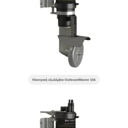
Ηλεκτρική εξωλέμβια OutboardMaster 10A