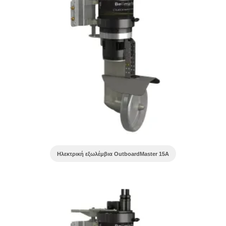
Ηλεκτρική εξωλέμβια OutboardMaster 15A