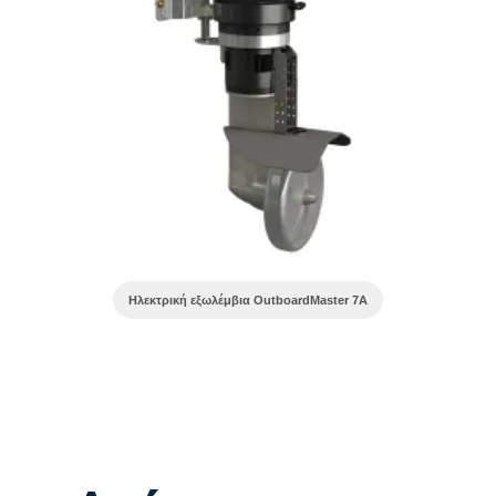
Ηλεκτρική εξωλέμβια OutboardMaster 7A