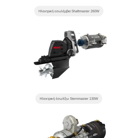
Ηλεκτρική εσωλέμβια Shaftmaster 260W
Ηλεκτρική έσω/έξω Sternmaster 130W