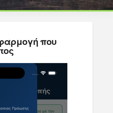
ή εφαρμογή που
τος