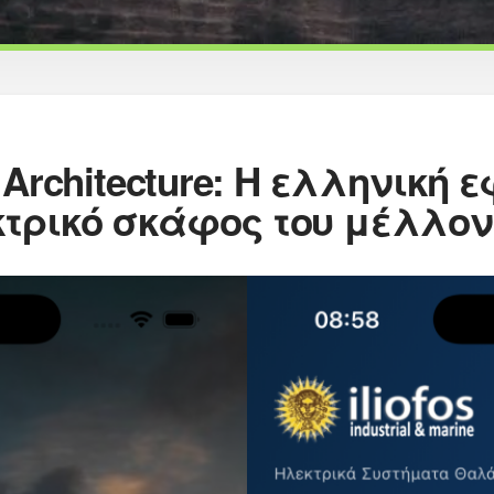
at Architecture: Η ελληνικ
κτρικό σκάφος του μέλλον