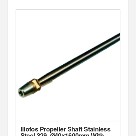
Iliofos Propeller Shaft Stainless
Steel 329, Ø40x1600mm With