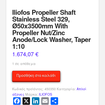
Iliofos Propeller Shaft
Stainless Steel 329,
Ø50x3500mm With
Propeller Nut/Zinc
Anode/Lock Washer, Taper
1:10
1.674,07
€
1 σε απόθεμα
Iliofos
Προσθήκη στο καλάθι
Propeller
Shaft
Κωδικός προϊόντος:
450350
Κατηγορία:
Απλοί
Stainless
άξονες
Μάρκα:
ILIOFOS
Steel
Facebook
X
LinkedIn
Email
Μοιραστείτ
329,