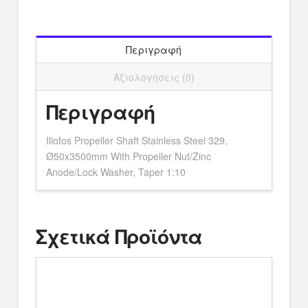
Ø50x3500mm
With
Propeller
Nut/Zinc
Περιγραφή
Anode/Lock
Αξιολογήσεις (0)
Washer,
Taper
Περιγραφή
1:10
ποσότητα
Iliofos Propeller Shaft Stainless Steel 329,
Ø50x3500mm With Propeller Nut/Zinc
Anode/Lock Washer, Taper 1:10
Σχετικά Προϊόντα