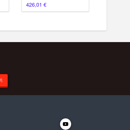
426,01
€
ή
ς