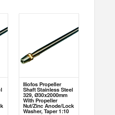
Iliofos Propeller
l
Shaft Stainless Steel
329, Ø30x2000mm
With Propeller
ck
Nut/Zinc Anode/Lock
Washer, Taper 1:10