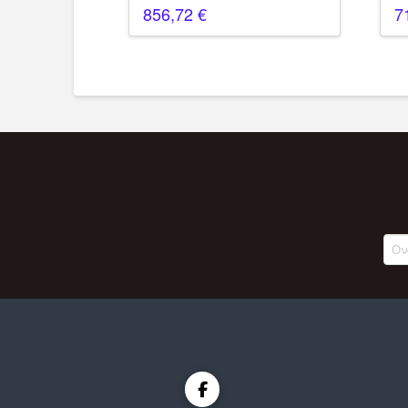
856,72
€
7