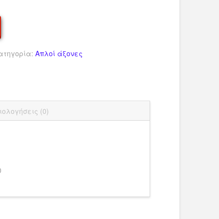
ατηγορία:
Απλοί άξονες
dIn
ail
Μοιραστείτε
ιολογήσεις (0)
0