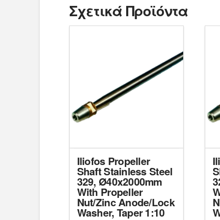
Σχετικά Προϊόντα
Iliofos Propeller
I
Shaft Stainless Steel
S
329, Ø40x2000mm
3
With Propeller
W
Nut/Zinc Anode/Lock
N
Washer, Taper 1:10
W