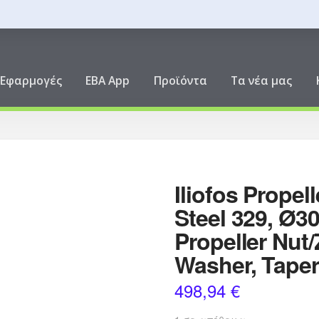
ική
Εφαρμογές
EBA App
Προϊόντα
Τα νέα μας
Iliofos Propel
Steel 329, Ø
Propeller Nut
Washer, Taper
498,94
€