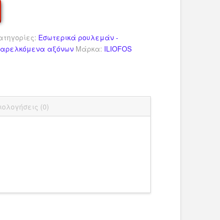
ατηγορίες:
Εσωτερικά ρουλεμάν -
Παρελκόμενα αξόνων
Μάρκα:
ILIOFOS
dIn
ail
Μοιραστείτε
ιολογήσεις (0)