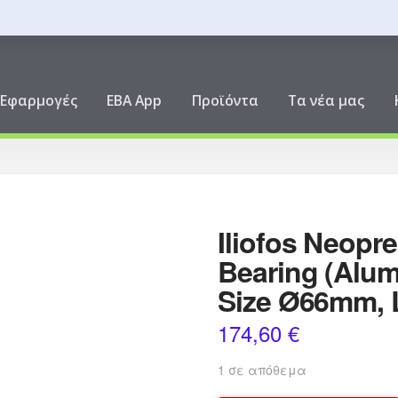
ική
Εφαρμογές
EBA App
Προϊόντα
Τα νέα μας
Iliofos Neopre
Bearing (Alu
Size Ø66mm,
174,60
€
1 σε απόθεμα