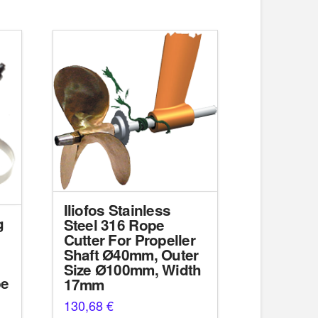
Iliofos Stainless
g
Steel 316 Rope
Cutter For Propeller
Shaft Ø40mm, Outer
Size Ø100mm, Width
be
17mm
130,68
€