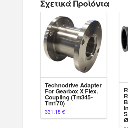
Σχετικά Προϊόντα
Technodrive Adapter
R
For Gearbox X Flex.
R
Coupling (Tm345-
B
Tm170)
I
331,18
€
S
Ø