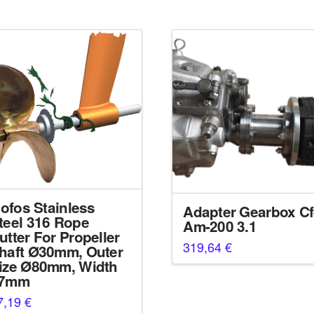
liofos Stainless
Adapter Gearbox Cf
teel 316 Rope
Am-200 3.1
utter For Propeller
319,64
€
haft Ø30mm, Outer
ize Ø80mm, Width
7mm
7,19
€