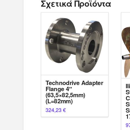
Σχετικά Προϊόντα
Technodrive Adapter
I
Flange 4″
S
(63,5×82,5mm)
C
(L=82mm)
S
S
324,23
€
1
9