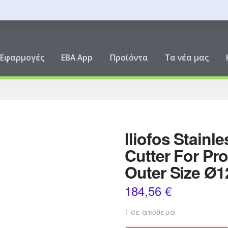
ική
Εφαρμογές
EBA App
Προϊόντα
Τα νέα μας
Iliofos Stainl
Cutter For Pr
Outer Size Ø
184,56
€
1 σε απόθεμα