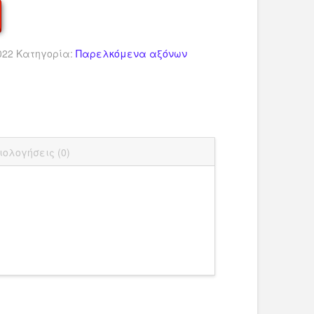
022
Κατηγορία:
Παρελκόμενα αξόνων
dIn
ail
Μοιραστείτε
ιολογήσεις (0)