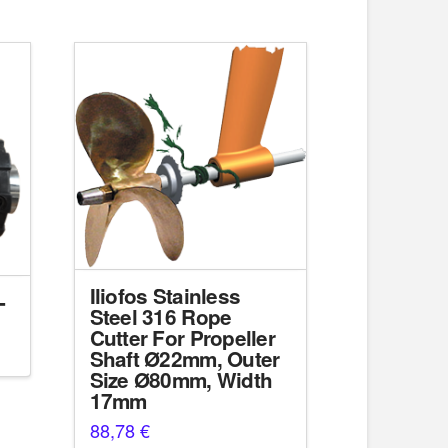
Iliofos Stainless
-
Steel 316 Rope
Cutter For Propeller
Shaft Ø22mm, Outer
Size Ø80mm, Width
17mm
88,78
€