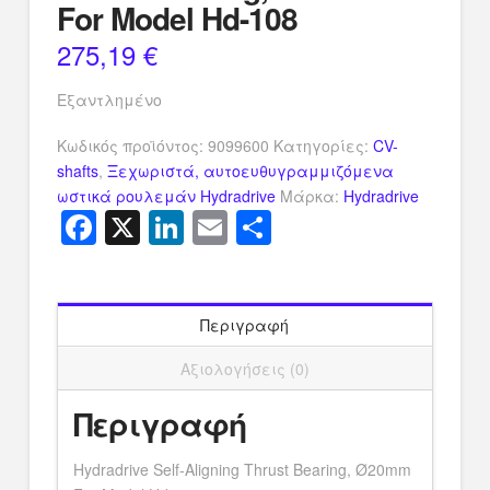
For Model Hd-108
275,19
€
Εξαντλημένο
Κωδικός προϊόντος:
9099600
Κατηγορίες:
CV-
shafts
,
Ξεχωριστά, αυτοευθυγραμμιζόμενα
ωστικά ρουλεμάν Hydradrive
Μάρκα:
Hydradrive
Facebook
X
LinkedIn
Email
Μοιραστείτ
Περιγραφή
Αξιολογήσεις (0)
Περιγραφή
Hydradrive Self-Aligning Thrust Bearing, Ø20mm