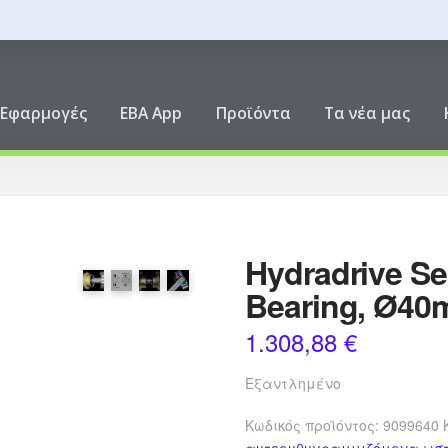
ική
Εφαρμογές
EBA App
Προϊόντα
Τα νέα μας
Hydradrive Se
Bearing, Ø40
1.308,88
€
Εξαντλημένο
Κωδικός προϊόντος:
9099640
αυτοευθυγραμμιζόμενα ωστι