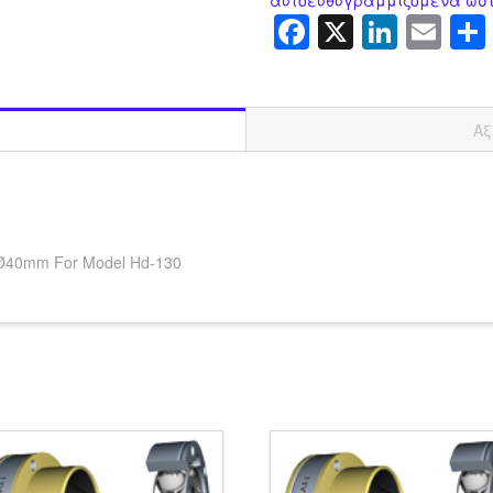
Facebook
X
Linke
Em
Αξ
g, Ø40mm For Model Hd-130