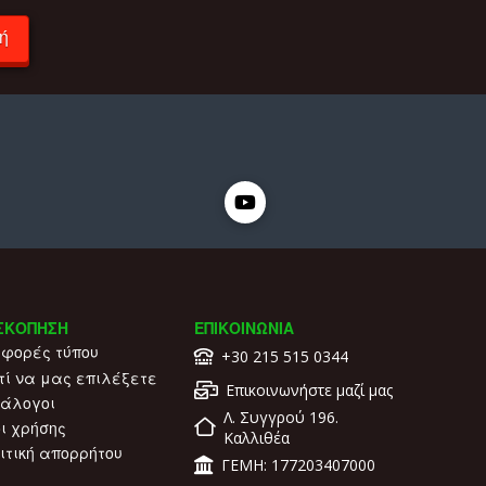
ή
ς
ΣΚΟΠΗΣΗ
ΕΠΙΚΟΙΝΩΝΙΑ
φορές τύπου
+30 215 515 0344
τί να μας επιλέξετε
Επικοινωνήστε μαζί μας
άλογοι
Λ. Συγγρού 196.
ι χρήσης
Καλλιθέα
ιτική απορρήτου
ΓΕΜΗ: 177203407000