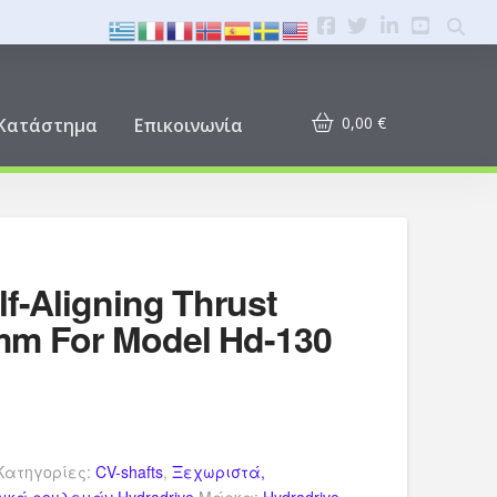
0,00
€
Κατάστημα
Επικοινωνία
lf-Aligning Thrust
mm For Model Hd-130
Κατηγορίες:
CV-shafts
,
Ξεχωριστά,
κά ρουλεμάν Hydradrive
Μάρκα:
Hydradrive