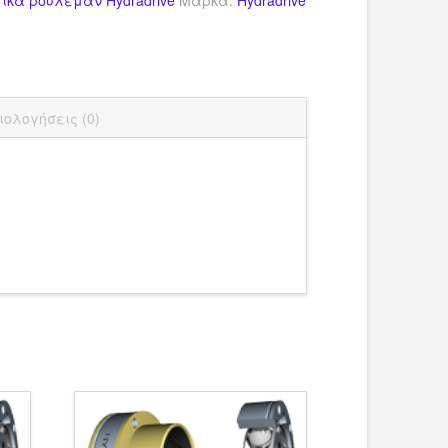
dIn
ail
Μοιραστείτε
ιολογήσεις (0)