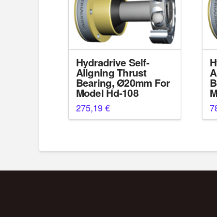
Hydradrive Self-
H
Aligning Thrust
A
Bearing, Ø20mm For
B
Model Hd-108
M
275,19
€
7