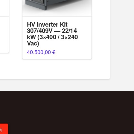
HV Inverter Kit
307/409V — 22/14
kW (3×400 / 3×240
Vac)
χουσα
40.500,00
€
ι:
9,50 €.
ή