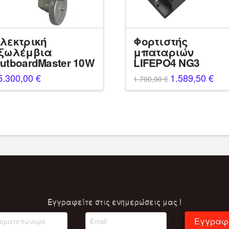
λεκτρική
Φορτιστής
ξωλέμβια
μπαταριών
utboardMaster 10W
LIFEPO4 NG3
5.300,00
€
Original
1.589,50
€
Η
1.700,00
€
price
τρέ
was:
τιμή
1.700,00 €.
είνα
1.58
Eγγραφείτε στις ενημερώσεις μας !
Εγγραφ