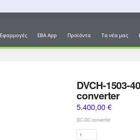
ική
Εφαρμογές
EBA App
Προϊόντα
Τα νέα μας
DVCH-1503-40
converter
5.400,00
€
DC-DC converter
DVCH-
1503-