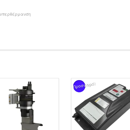
 υπερθέρμανση
Προσφορά!