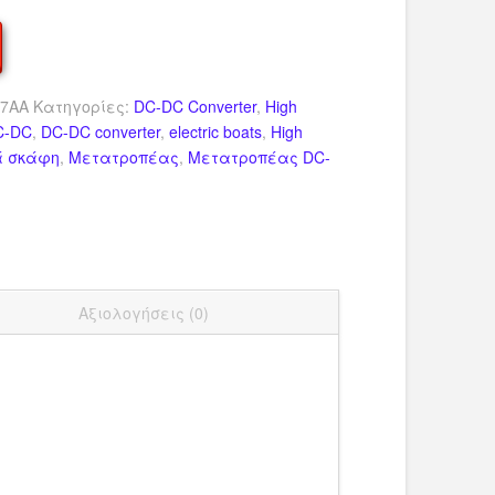
7AA
Κατηγορίες:
DC-DC Converter
,
High
C-DC
,
DC-DC converter
,
electric boats
,
High
ά σκάφη
,
Μετατροπέας
,
Μετατροπέας DC-
dIn
ail
Μοιραστείτε
Αξιολογήσεις (0)