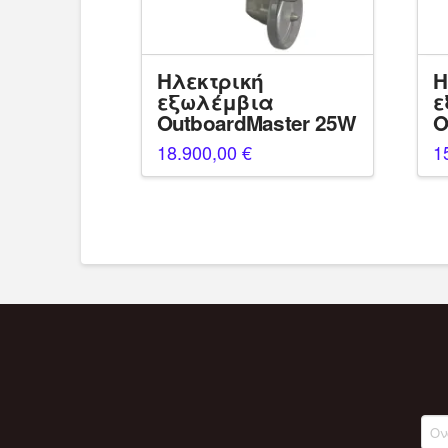
Ηλεκτρική
Η
εξωλέμβια
ε
OutboardMaster 25W
O
18.900,00
€
1