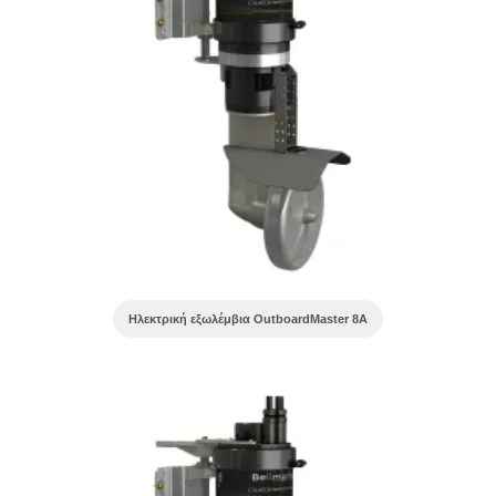
Ηλεκτρική εξωλέμβια OutboardMaster 8A