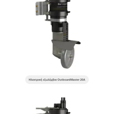
Ηλεκτρική εξωλέμβια OutboardMaster 20A