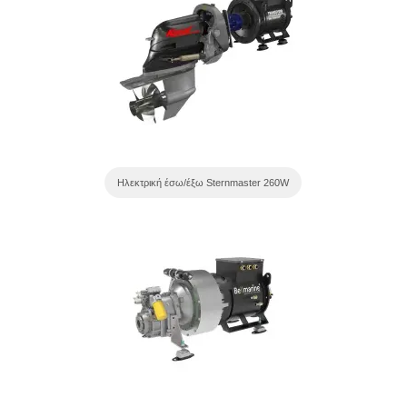
Ηλεκτρική έσω/έξω Sternmaster 260W