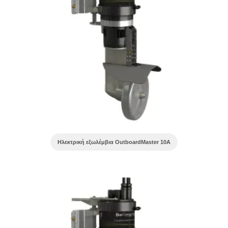
Ηλεκτρική εξωλέμβια OutboardMaster 10A