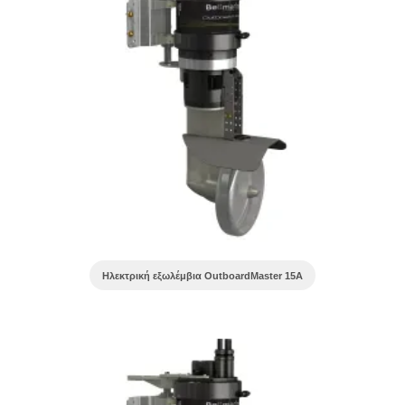
Ηλεκτρική εξωλέμβια OutboardMaster 15A