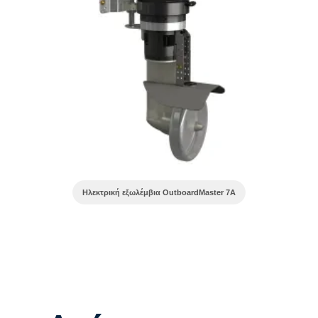
Ηλεκτρική εξωλέμβια OutboardMaster 7A