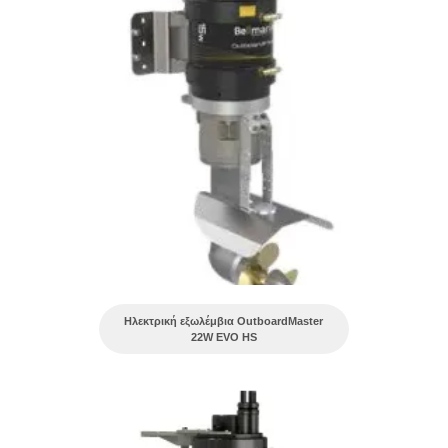
Ηλεκτρική εξωλέμβια OutboardMaster
22W EVO HS