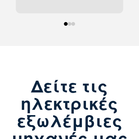
0
1
2
Δείτε τις
ηλεκτρικές
εξωλέμβιες
μηχανές μας