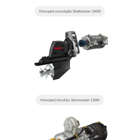
Ηλεκτρική εσωλέμβια Shaftmaster 260W
Ηλεκτρική έσω/έξω Sternmaster 130W