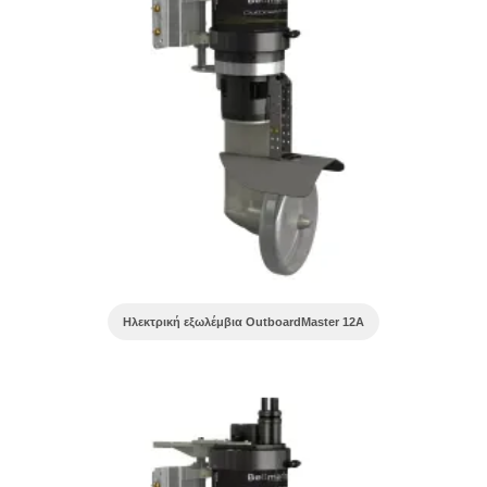
Ηλεκτρική εξωλέμβια OutboardMaster 12A