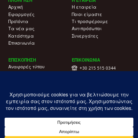
Αρχική
Η εταιρεία
Εφαρμογές
Ποιοι είμαστε
Προϊόντα
Τι προσφέρουμε
Τα νέα μας
Αντιπρόσωποι
Κατάστημα
Συνεργάτες
Επικοινωνία
ΕΠΙΣΚΟΠΗΣΗ
ΕΠΙΚΟΙΝΩΝΙΑ
Αναφορές τύπου
+30 215 515 0344
Γιατί να μας επιλέξετε
Επικοινωνήστε μαζί μας
Κατάλογοι
Λ. Συγγρού 196.
Όροι χρήσης
Καλλιθέα
Πολιτική απορρήτου
ΓΕΜΗ: 177203407000
Copyright ILIOFOS IM © 2026