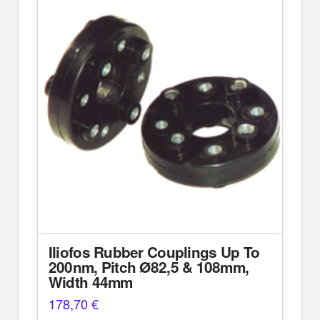
Iliofos Rubber Couplings Up To
200nm, Pitch Ø82,5 & 108mm,
Width 44mm
178,70
€