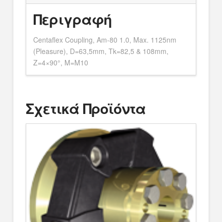
Περιγραφή
Centaflex Coupling, Am-80 1.0, Max. 1125nm
(Pleasure), D=63,5mm, Tk=82,5 & 108mm,
Z=4×90°, M=M10
Σχετικά Προϊόντα