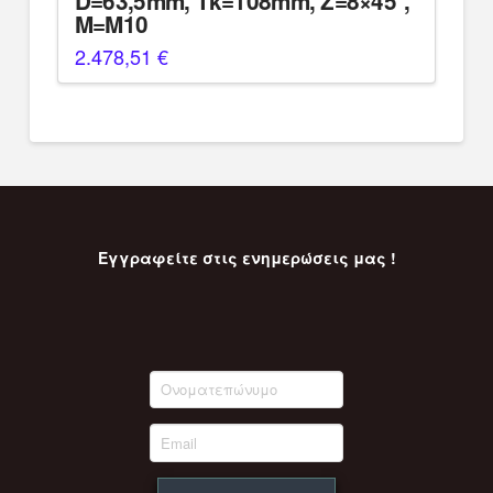
D=63,5mm, Tk=108mm, Z=8×45°,
M=M10
2.478,51
€
Εγγραφείτε στις ενημερώσεις μας !