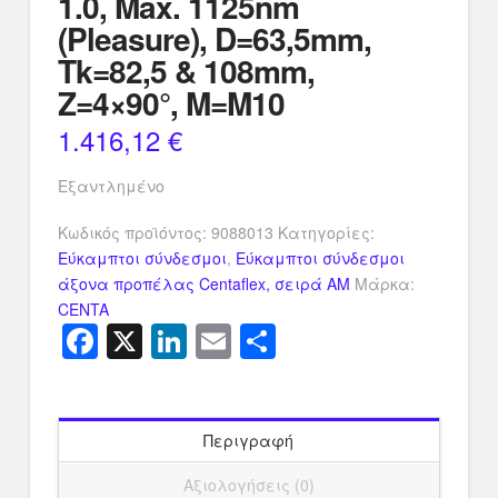
1.0, Max. 1125nm
(Pleasure), D=63,5mm,
Tk=82,5 & 108mm,
Z=4×90°, M=M10
1.416,12
€
Εξαντλημένο
Κωδικός προϊόντος:
9088013
Κατηγορίες:
Εύκαμπτοι σύνδεσμοι
,
Εύκαμπτοι σύνδεσμοι
άξονα προπέλας Centaflex, σειρά AM
Μάρκα:
CENTA
Facebook
X
LinkedIn
Email
Μοιραστείτ
Περιγραφή
Αξιολογήσεις (0)