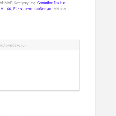
YANMAR
Κατηγορίες:
Centaflex flexible
s M-160
,
Εύκαμπτοι σύνδεσμοι
Μάρκα:
dIn
ail
Μοιραστείτε
ιολογήσεις (0)