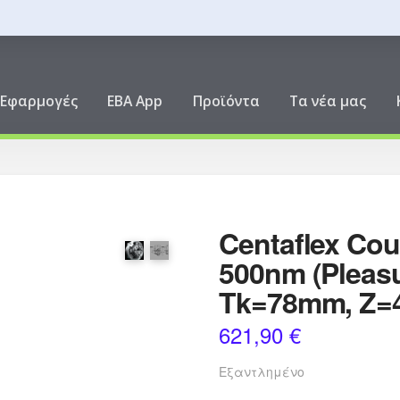
ική
Εφαρμογές
EBA App
Προϊόντα
Τα νέα μας
Centaflex Cou
500nm (Pleas
Tk=78mm, Z=
621,90
€
Εξαντλημένο