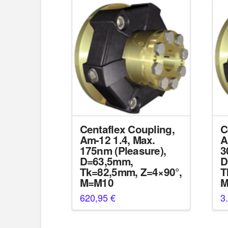
Centaflex Coupling,
C
Am-12 1.4, Max.
A
175nm (Pleasure),
3
D=63,5mm,
D
Tk=82,5mm, Z=4×90°,
T
M=M10
M
620,95
€
3