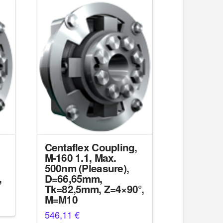
Centaflex Coupling,
M-160 1.1, Max.
500nm (Pleasure),
,
D=66,65mm,
Tk=82,5mm, Z=4×90°,
M=M10
546,11
€