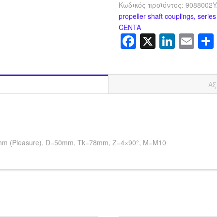
Κωδικός προϊόντος:
9088002
propeller shaft couplings, serie
CENTA
Facebook
X
Linke
Em
Αξ
500nm (Pleasure), D=50mm, Tk=78mm, Z=4×90°, M=M10