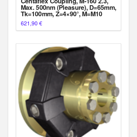
Centaflex Coupling, M-160 2.3,
Max. 500nm (Pleasure), D=65mm,
Tk=100mm, Z=4×90°, M=M10
621,90
€