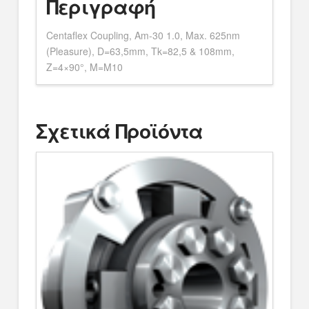
Περιγραφή
Centaflex Coupling, Am-30 1.0, Max. 625nm
(Pleasure), D=63,5mm, Tk=82,5 & 108mm,
Z=4×90°, M=M10
Σχετικά Προϊόντα