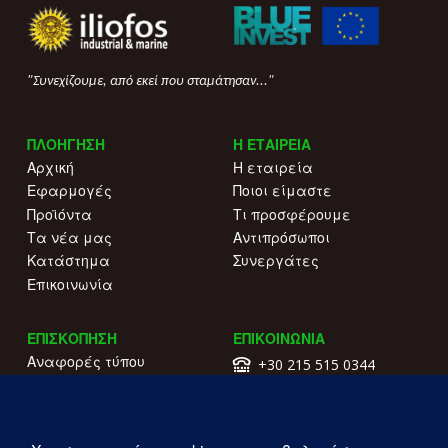
"Συνεχίζουμε, από εκεί που σταμάτησαν..."
ΠΛΟΗΓΗΣΗ
Η ΕΤΑΙΡΕΙΑ
Αρχική
Η εταιρεία
Εφαρμογές
Ποιοι είμαστε
Προϊόντα
Τι προσφέρουμε
Τα νέα μας
Αντιπρόσωποι
Κατάστημα
Συνεργάτες
Επικοινωνία
ΕΠΙΣΚΟΠΗΣΗ
ΕΠΙΚΟΙΝΩΝΙΑ
Αναφορές τύπου
+30 215 515 0344
Γιατί να μας επιλέξετε
Επικοινωνήστε μαζί μας
Κατάλογοι
Λ. Συγγρού 196.
Όροι χρήσης
Καλλιθέα