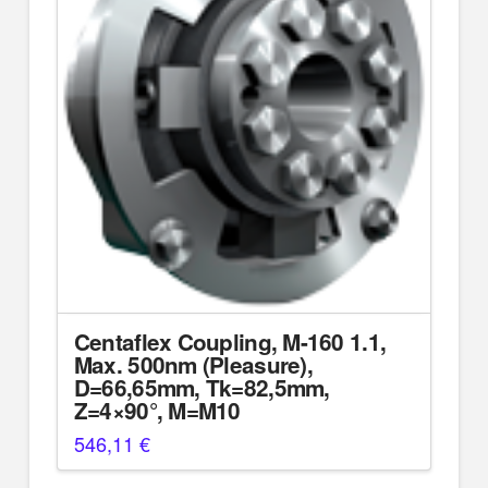
Centaflex Coupling, M-160 1.1,
Max. 500nm (Pleasure),
D=66,65mm, Tk=82,5mm,
Z=4×90°, M=M10
546,11
€