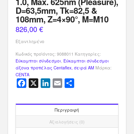
1.0, Max. 625nm (Pleasure),
D=63,5mm, Tk=82,5 &
108mm, Z=4×90°, M=M10
826,00
€
Εξαντλημένο
Κωδικός προϊόντος:
9088011
Κατηγορίες:
Εύκαμπτοι σύνδεσμοι
,
Εύκαμπτοι σύνδεσμοι
άξονα προπέλας Centaflex, σειρά AM
Μάρκα:
CENTA
Facebook
X
LinkedIn
Email
Μοιραστείτ
Περιγραφή
Αξιολογήσεις (0)