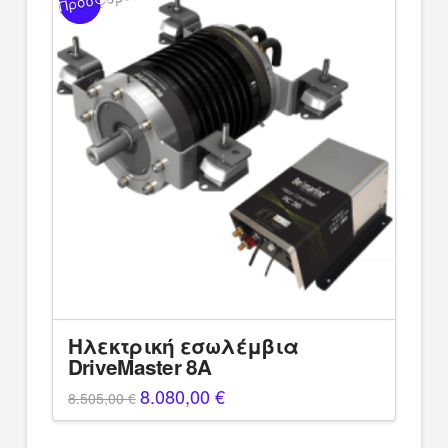
Ηλεκτρική εσωλέμβια
DriveMaster 8A
Original
8.080,00
€
Η
8.505,00
€
price
τρέχουσα
was:
τιμή
8.505,00 €.
είναι: