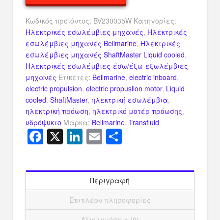
ποσότητα
Κωδικός προϊόντος:
BV230035W
Κατηγορίες:
Ηλεκτρικές εσωλέμβιες μηχανές
,
Ηλεκτρικές
εσωλέμβιες μηχανές Bellmarine
,
Ηλεκτρικές
εσωλέμβιες μηχανές ShaftMaster Liquid cooled
,
Ηλεκτρικές εσωλέμβιες-έσω/έξω-εξωλέμβιες
μηχανές
Ετικέτες:
Bellmarine
,
electric inboard
,
electric propulsion
,
electric propuslion motor
,
Liquid
cooled
,
ShaftMaster
,
ηλεκτρική εσωλέμβια
,
ηλεκτρική πρόωση
,
ηλεκτρικό μοτέρ πρόωσης
,
υδρόψυκτο
Μάρκα:
Bellmarine
,
Transfluid
Facebook
X
LinkedIn
Email
Μοιραστείτ
Περιγραφή
Επιπλέον πληροφορίες
Αξιολογήσεις (0)