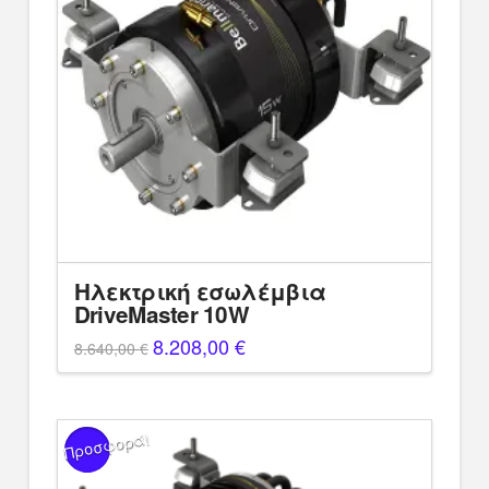
Ηλεκτρική εσωλέμβια
DriveMaster 10W
Original
8.208,00
€
Η
8.640,00
€
price
τρέχουσα
was:
τιμή
8.640,00 €.
είναι:
8.208,00 €.
Προσφορά!