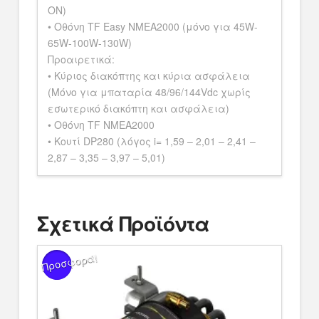
ON)
• Οθόνη TF Easy NMEA2000 (μόνο για 45W-
65W-100W-130W)
Προαιρετικά:
• Κύριος διακόπτης και κύρια ασφάλεια
(Μόνο για μπαταρία 48/96/144Vdc χωρίς
εσωτερικό διακόπτη και ασφάλεια)
• Οθόνη TF NMEA2000
• Κουτί DP280 (λόγος i= 1,59 – 2,01 – 2,41 –
2,87 – 3,35 – 3,97 – 5,01)
Σχετικά Προϊόντα
Προσφορά!