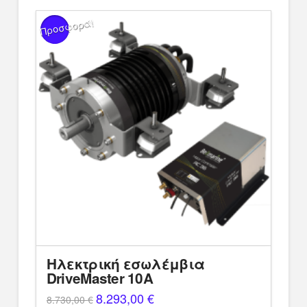
8.080,00 €.
Προσφορά!
Ηλεκτρική εσωλέμβια
DriveMaster 10A
Original
8.293,00
€
Η
8.730,00
€
price
τρέχουσα