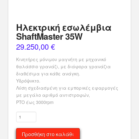
Ηλεκτρική εσωλέμβια
ShaftMaster 35W
29.250,00
€
Κινητήρες μόνιμου μαγνήτη με μηχανικό
θαλάσσιο γρανάζι, με διάφορα γρανάζια
διαθέσιμα για κάθε ανάγκη.
Υδρόψυκτο.
Λύση σχεδιασμένη για εμπορικές εφαρμογές
με μεγάλο αριθμό αντιστροφών,
PTO έως 3000rpm
Ηλεκτρική
εσωλέμβια
ShaftMaster
Προσθήκη στο καλάθι
35W