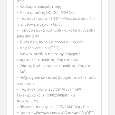
IP65
• Κύκλωμα προφόρτισης
• Μετατροπέας DC-DC 12/24 Vdc
• Για συστήματα 48/96/144Vdc, καλώδιο 5m
για οθόνη, μοχλό, κλειδί
• Γρήγορη εγκατάσταση / εύκολη σύνδεση /
plug and play
• Συνδέσεις υγρού εισόδου και εξόδου
• Μοχλός γκαζιού (TFC)
• Αντλία αυτόματης αναρρόφησης
(μηχανική) τοποθετημένη στο πλοίο
• Ψύκτης λαδιού-νερού τοποθετημένη στο
πλοίο
• Ψύξη υγρού κλειστού βρόχου τοποθετημένη
στο πλοίο
• Για συστήματα 288/384V(307/409V) –
Ηλεκτρικό κουτί (500x500mm) και
καλωδίωση
• Πίνακας πλήκτρων (OFF-ON-ECO) / Για
πίνακα πλήκτρων 288/384V(307/409V) (OFF-