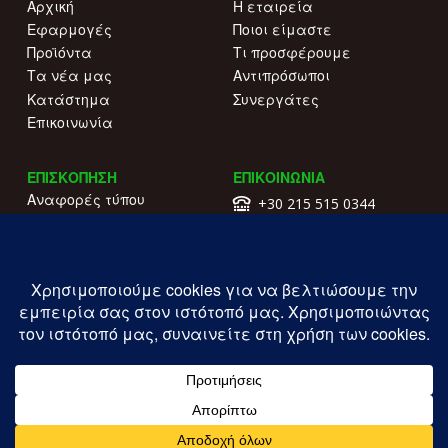
Αρχική
Η εταιρεία
Εφαρμογές
Ποιοι είμαστε
Προϊόντα
Τι προσφέρουμε
Τα νέα μας
Αντιπρόσωποι
Κατάστημα
Συνεργάτες
Επικοινωνία
ΕΠΙΣΚΟΠΗΣΗ
ΕΠΙΚΟΙΝΩΝΙΑ
Αναφορές τύπου
+30 215 515 0344
Γιατί να μας επιλέξετε
Επικοινωνήστε μαζί μας
Κατάλογοι
Λ. Συγγρού 196.
Όροι χρήσης
Καλλιθέα
Πολιτική απορρήτου
ΓΕΜΗ: 177203407000
Copyright ILIOFOS IM © 2026