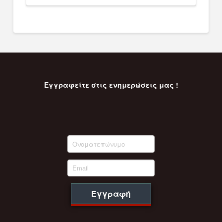
was:
τιμή
8.730,00 €.
είναι:
8.293,00 €.
Εγγραφείτε στις ενημερώσεις μας !
Εγγραφή