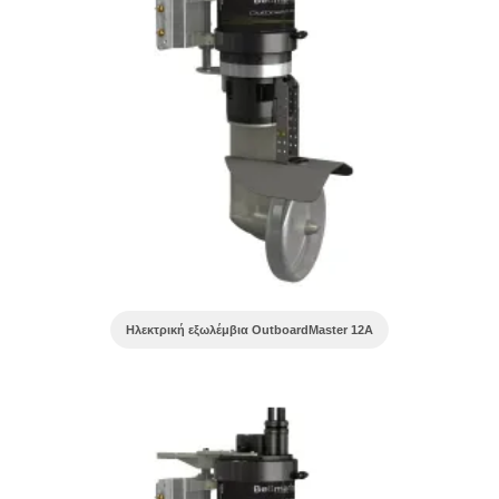
Ηλεκτρική εξωλέμβια OutboardMaster 12A