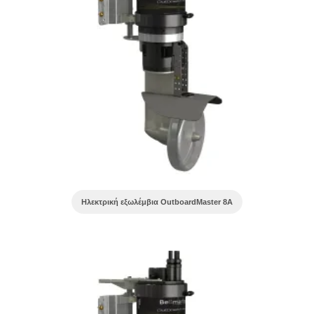
Ηλεκτρική εξωλέμβια OutboardMaster 8A