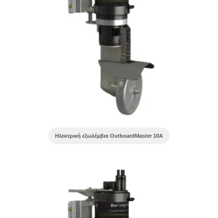
Ηλεκτρική εξωλέμβια OutboardMaster 10A