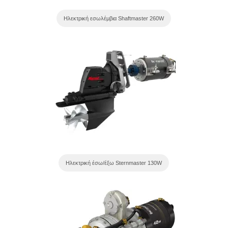
Ηλεκτρική εσωλέμβια Shaftmaster 260W
Ηλεκτρική έσω/έξω Sternmaster 130W