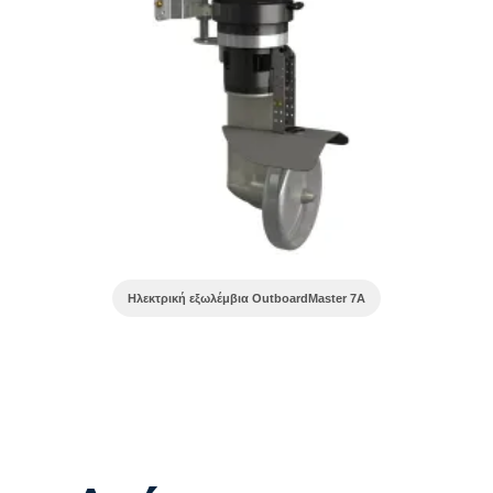
Ηλεκτρική εξωλέμβια OutboardMaster 7A