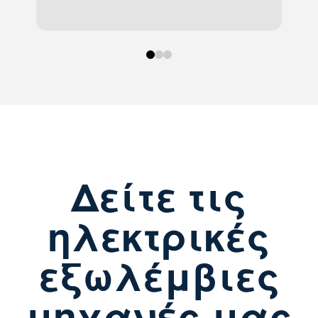
0
1
2
Δείτε τις
ηλεκτρικές
εξωλέμβιες
μηχανές μας