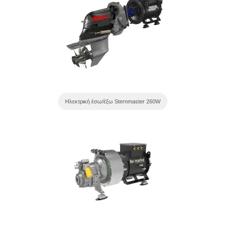
Ηλεκτρική έσω/έξω Sternmaster 260W