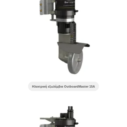
Ηλεκτρική εξωλέμβια OutboardMaster 15A