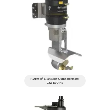
Ηλεκτρική εξωλέμβια OutboardMaster
22W EVO HS