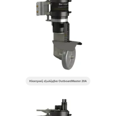
Ηλεκτρική εξωλέμβια OutboardMaster 20A