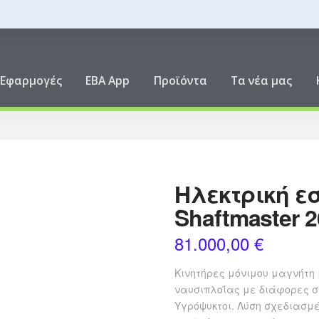
ική
Εφαρμογές
EBA App
Προϊόντα
Τα νέα μας
Ηλεκτρική ε
Shaftmaster 
81.000,00
€
Κινητήρες μόνιμου μαγνήτη μ
ναυσιπλοΐας με διάφορες σ
Υγρόψυκτοι. Λύση σχεδιασμ