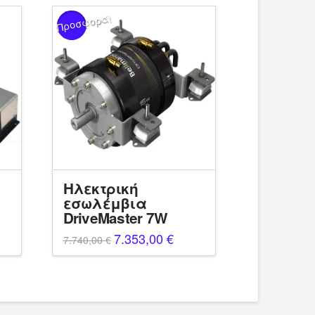
Προσφορά!
Ηλεκτρική
εσωλέμβια
DriveMaster 7W
Original
7.353,00
€
Η
7.740,00
€
price
τρέχουσα
was:
τιμή
7.740,00 €.
είναι:
7.353,00 €.