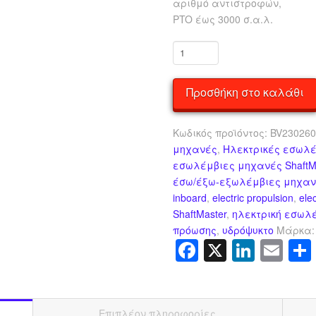
αριθμό αντιστροφών,
PTO έως 3000 σ.α.λ.
Ηλεκτρική
εσωλέμβια
Shaftmaster
Προσθήκη στο καλάθι
260W
ποσότητα
Κωδικός προϊόντος:
BV23026
μηχανές
,
Ηλεκτρικές εσωλέ
εσωλέμβιες μηχανές ShaftMas
έσω/έξω-εξωλέμβιες μηχα
inboard
,
electric propulsion
,
ele
ShaftMaster
,
ηλεκτρική εσωλ
πρόωσης
,
υδρόψυκτο
Μάρκα
Facebook
X
Linke
Em
Επιπλέον πληροφορίες