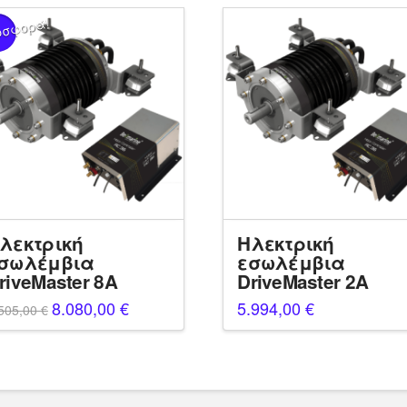
οσφορά!
λεκτρική
Ηλεκτρική
σωλέμβια
εσωλέμβια
riveMaster 8A
DriveMaster 2A
Original
8.080,00
€
Η
5.994,00
€
505,00
€
price
τρέχουσα
was:
τιμή
8.505,00 €.
είναι:
8.080,00 €.