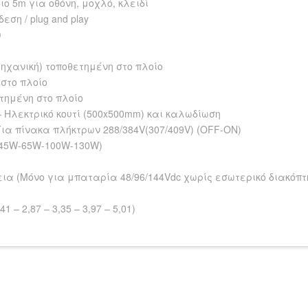
ιο 5m για οθόνη, μοχλό, κλειδί
ση / plug and play
υ
ηχανική) τοποθετημένη στο πλοίο
 στο πλοίο
ετημένη στο πλοίο
– Ηλεκτρικό κουτί (500x500mm) και καλωδίωση
Για πίνακα πλήκτρων 288/384V(307/409V) (OFF-ON)
α 45W-65W-100W-130W)
εια (Μόνο για μπαταρία 48/96/144Vdc χωρίς εσωτερικό διακόπ
41 – 2,87 – 3,35 – 3,97 – 5,01)