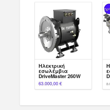
Πρ
Ηλεκτρική
Η
εσωλέμβια
ε
DriveMaster 260W
D
63.000,00
€
8.