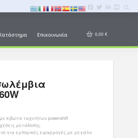
0,00
€
Κατάστημα
Επικοινωνία
σωλέμβια
260W
ε κιβώτιο ταχυτήτων powershift
χέσεις μετάδοσης.
ένη για εμπορικές εφαρμογές με μεγάλο