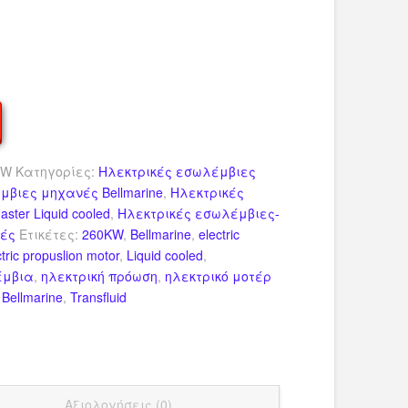
0W
Κατηγορίες:
Ηλεκτρικές εσωλέμβιες
μβιες μηχανές Bellmarine
,
Ηλεκτρικές
ter Liquid cooled
,
Ηλεκτρικές εσωλέμβιες-
νές
Ετικέτες:
260KW
,
Bellmarine
,
electric
ctric propuslion motor
,
Liquid cooled
,
έμβια
,
ηλεκτρική πρόωση
,
ηλεκτρικό μοτέρ
:
Bellmarine
,
Transfluid
dIn
ail
Μοιραστείτε
Αξιολογήσεις (0)