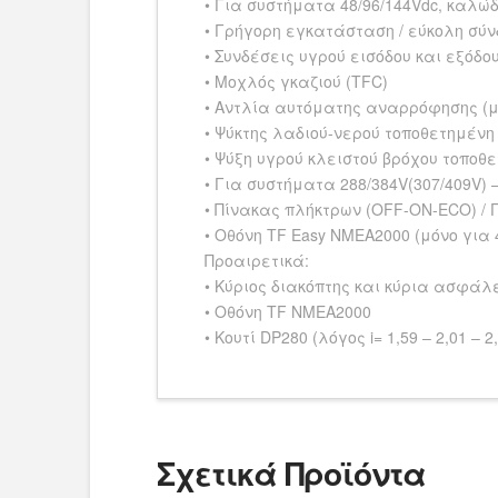
• Για συστήματα 48/96/144Vdc, καλώδ
• Γρήγορη εγκατάσταση / εύκολη σύνδε
• Συνδέσεις υγρού εισόδου και εξόδο
• Μοχλός γκαζιού (TFC)
• Αντλία αυτόματης αναρρόφησης (μ
• Ψύκτης λαδιού-νερού τοποθετημένη
• Ψύξη υγρού κλειστού βρόχου τοποθ
• Για συστήματα 288/384V(307/409V) 
• Πίνακας πλήκτρων (OFF-ON-ECO) / 
• Οθόνη TF Easy NMEA2000 (μόνο γι
Προαιρετικά:
• Κύριος διακόπτης και κύρια ασφάλ
• Οθόνη TF NMEA2000
• Κουτί DP280 (λόγος i= 1,59 – 2,01 – 2,
Σχετικά Προϊόντα