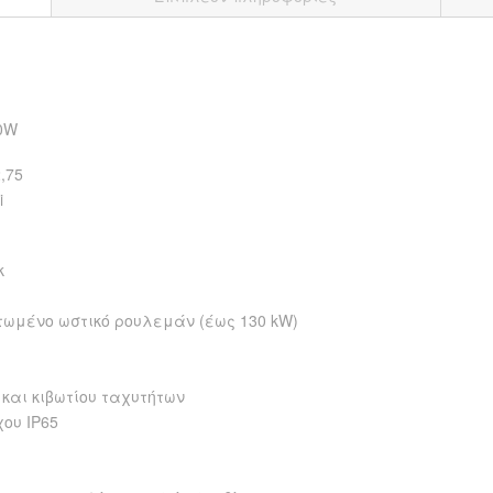
60W
2,75
i
κ
ωμένο ωστικό ρουλεμάν (έως 130 kW)
 και κιβωτίου ταχυτήτων
ου IP65