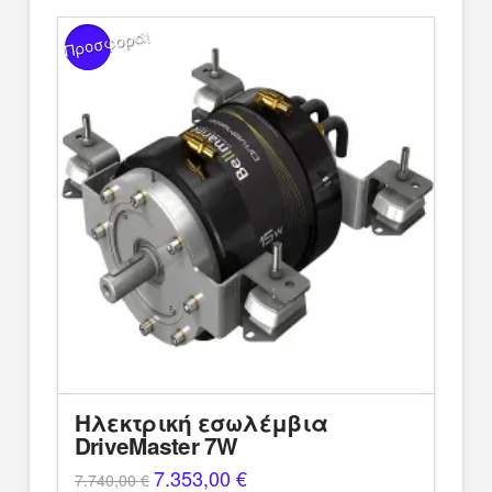
Προσφορά!
Ηλεκτρική εσωλέμβια
DriveMaster 7W
Original
7.353,00
€
Η
7.740,00
€
price
τρέχουσα