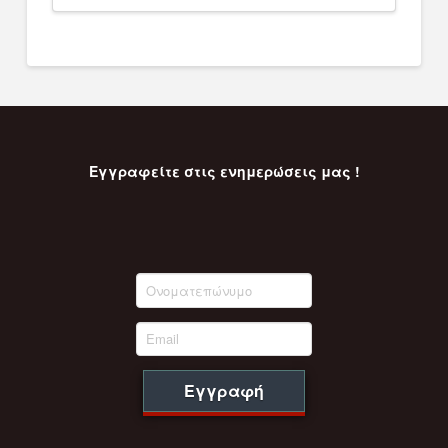
was:
τιμή
7.740,00 €.
είναι:
7.353,00 €.
Εγγραφείτε στις ενημερώσεις μας !
Εγγραφή