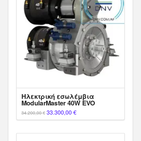
Ηλεκτρική εσωλέμβια
ModularMaster 40W EVO
Original
33.300,00
€
Η
34.200,00
€
price
τρέχουσα
was:
τιμή
34.200,00 €.
είναι:
33.300,00 €.