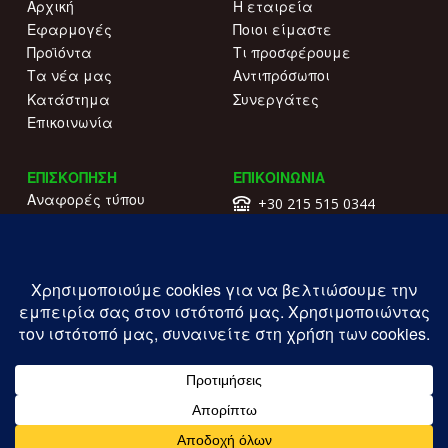
Αρχική
Η εταιρεία
Εφαρμογές
Ποιοι είμαστε
Προϊόντα
Τι προσφέρουμε
Τα νέα μας
Αντιπρόσωποι
Κατάστημα
Συνεργάτες
Επικοινωνία
ΕΠΙΣΚΟΠΗΣΗ
ΕΠΙΚΟΙΝΩΝΙΑ
Αναφορές τύπου
+30 215 515 0344
Γιατί να μας επιλέξετε
Επικοινωνήστε μαζί μας
Κατάλογοι
Λ. Συγγρού 196.
Όροι χρήσης
Καλλιθέα
Πολιτική απορρήτου
ΓΕΜΗ: 177203407000
Copyright ILIOFOS IM © 2026