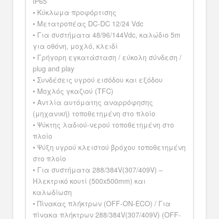
IP65
• Κύκλωμα προφόρτισης
• Μετατροπέας DC-DC 12/24 Vdc
• Για συστήματα 48/96/144Vdc, καλώδιο 5m
για οθόνη, μοχλό, κλειδί
• Γρήγορη εγκατάσταση / εύκολη σύνδεση /
plug and play
• Συνδέσεις υγρού εισόδου και εξόδου
• Μοχλός γκαζιού (TFC)
• Αντλία αυτόματης αναρρόφησης
(μηχανική) τοποθετημένη στο πλοίο
• Ψύκτης λαδιού-νερού τοποθετημένη στο
πλοίο
• Ψύξη υγρού κλειστού βρόχου τοποθετημένη
στο πλοίο
• Για συστήματα 288/384V(307/409V) –
Ηλεκτρικό κουτί (500x500mm) και
καλωδίωση
• Πίνακας πλήκτρων (OFF-ON-ECO) / Για
πίνακα πλήκτρων 288/384V(307/409V) (OFF-