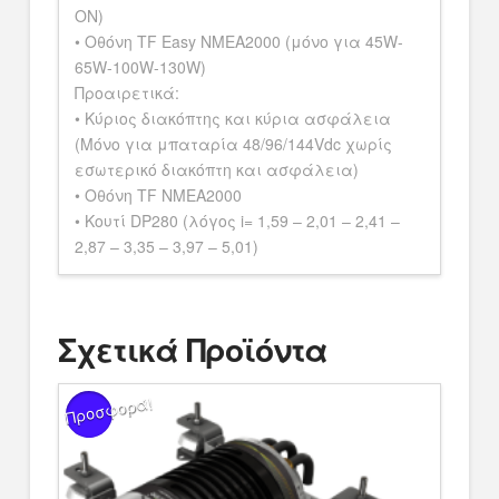
ON)
• Οθόνη TF Easy NMEA2000 (μόνο για 45W-
65W-100W-130W)
Προαιρετικά:
• Κύριος διακόπτης και κύρια ασφάλεια
(Μόνο για μπαταρία 48/96/144Vdc χωρίς
εσωτερικό διακόπτη και ασφάλεια)
• Οθόνη TF NMEA2000
• Κουτί DP280 (λόγος i= 1,59 – 2,01 – 2,41 –
2,87 – 3,35 – 3,97 – 5,01)
Σχετικά Προϊόντα
Προσφορά!