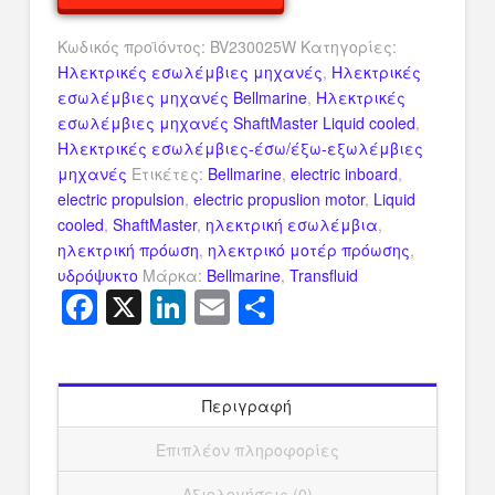
ποσότητα
Κωδικός προϊόντος:
BV230025W
Κατηγορίες:
Ηλεκτρικές εσωλέμβιες μηχανές
,
Ηλεκτρικές
εσωλέμβιες μηχανές Bellmarine
,
Ηλεκτρικές
εσωλέμβιες μηχανές ShaftMaster Liquid cooled
,
Ηλεκτρικές εσωλέμβιες-έσω/έξω-εξωλέμβιες
μηχανές
Ετικέτες:
Bellmarine
,
electric inboard
,
electric propulsion
,
electric propuslion motor
,
Liquid
cooled
,
ShaftMaster
,
ηλεκτρική εσωλέμβια
,
ηλεκτρική πρόωση
,
ηλεκτρικό μοτέρ πρόωσης
,
υδρόψυκτο
Μάρκα:
Bellmarine
,
Transfluid
Facebook
X
LinkedIn
Email
Μοιραστείτ
Περιγραφή
Επιπλέον πληροφορίες
Αξιολογήσεις (0)