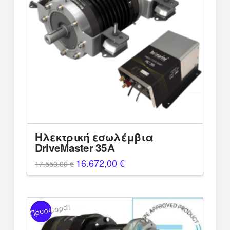
Ηλεκτρική εσωλέμβια
DriveMaster 35A
Original
16.672,00
€
Η
17.550,00
€
price
τρέχουσα
was:
τιμή
17.550,00 €.
είναι:
16.672,00 €.
Προσφορά!