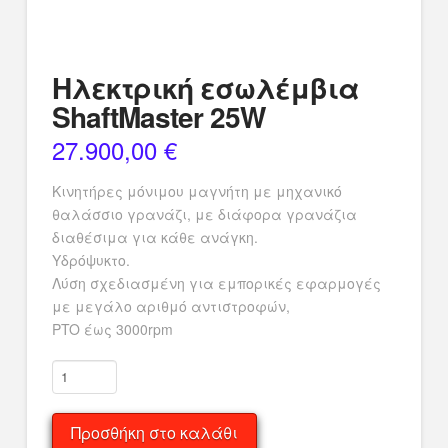
Ηλεκτρική εσωλέμβια
ShaftMaster 25W
27.900,00
€
Κινητήρες μόνιμου μαγνήτη με μηχανικό
θαλάσσιο γρανάζι, με διάφορα γρανάζια
διαθέσιμα για κάθε ανάγκη.
Υδρόψυκτο.
Λύση σχεδιασμένη για εμπορικές εφαρμογές
με μεγάλο αριθμό αντιστροφών,
PTO έως 3000rpm
Ηλεκτρική
εσωλέμβια
ShaftMaster
Προσθήκη στο καλάθι
25W