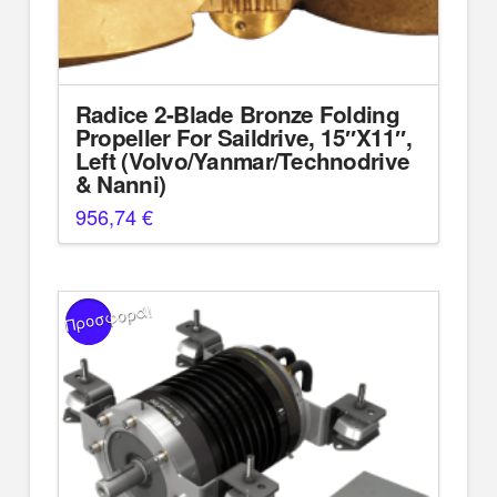
Radice 2-Blade Bronze Folding
Propeller For Saildrive, 15″X11″,
Left (Volvo/Yanmar/Technodrive
& Nanni)
956,74
€
Προσφορά!