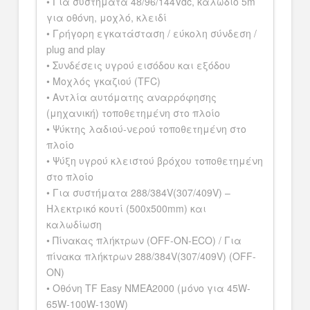
• Για συστήματα 48/96/144Vdc, καλώδιο 5m
για οθόνη, μοχλό, κλειδί
• Γρήγορη εγκατάσταση / εύκολη σύνδεση /
plug and play
• Συνδέσεις υγρού εισόδου και εξόδου
• Μοχλός γκαζιού (TFC)
• Αντλία αυτόματης αναρρόφησης
(μηχανική) τοποθετημένη στο πλοίο
• Ψύκτης λαδιού-νερού τοποθετημένη στο
πλοίο
• Ψύξη υγρού κλειστού βρόχου τοποθετημένη
στο πλοίο
• Για συστήματα 288/384V(307/409V) –
Ηλεκτρικό κουτί (500x500mm) και
καλωδίωση
• Πίνακας πλήκτρων (OFF-ON-ECO) / Για
πίνακα πλήκτρων 288/384V(307/409V) (OFF-
ON)
• Οθόνη TF Easy NMEA2000 (μόνο για 45W-
65W-100W-130W)