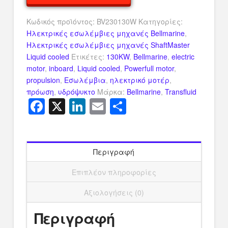
ποσότητα
Κωδικός προϊόντος:
BV230130W
Κατηγορίες:
Ηλεκτρικές εσωλέμβιες μηχανές Bellmarine
,
Ηλεκτρικές εσωλέμβιες μηχανές ShaftMaster
Liquid cooled
Ετικέτες:
130KW
,
Bellmarine
,
electric
motor
,
inboard
,
Liquid cooled
,
Powerfull motor
,
propulsion
,
Εσωλέμβια
,
ηλεκτρικό μοτέρ
,
πρόωση
,
υδρόψυκτο
Μάρκα:
Bellmarine
,
Transfluid
Facebook
X
LinkedIn
Email
Μοιραστείτ
Περιγραφή
Επιπλέον πληροφορίες
Αξιολογήσεις (0)
Περιγραφή