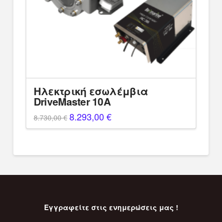
Ηλεκτρική εσωλέμβια
DriveMaster 10A
Original
8.293,00
€
Η
8.730,00
€
price
τρέχουσα
was:
τιμή
8.730,00 €.
είναι:
8.293,00 €.
Εγγραφείτε στις ενημερώσεις μας !