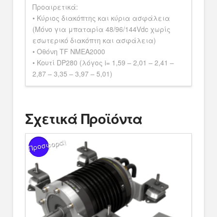
Προαιρετικά:
• Κύριος διακόπτης και κύρια ασφάλεια
(Μόνο για μπαταρία 48/96/144Vdc χωρίς
εσωτερικό διακόπτη και ασφάλεια)
• Οθόνη TF NMEA2000
• Κουτί DP280 (λόγος i= 1,59 – 2,01 – 2,41 –
2,87 – 3,35 – 3,97 – 5,01)
Σχετικά Προϊόντα
Προσφορά!