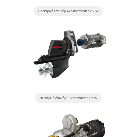
Ηλεκτρική εσωλέμβια Shaftmaster 260W
Ηλεκτρική έσω/έξω Sternmaster 130W