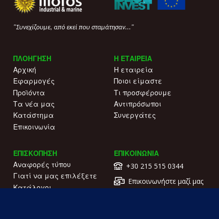
"Συνεχίζουμε, από εκεί που σταμάτησαν..."
ΠΛΟΗΓΗΣΗ
Η ΕΤΑΙΡΕΙΑ
Αρχική
Η εταιρεία
Εφαρμογές
Ποιοι είμαστε
Προϊόντα
Τι προσφέρουμε
Τα νέα μας
Αντιπρόσωποι
Κατάστημα
Συνεργάτες
Επικοινωνία
ΕΠΙΣΚΟΠΗΣΗ
ΕΠΙΚΟΙΝΩΝΙΑ
Αναφορές τύπου
+30 215 515 0344
Γιατί να μας επιλέξετε
Επικοινωνήστε μαζί μας
Κατάλογοι
Λ. Συγγρού 196.
Όροι χρήσης
Καλλιθέα
Πολιτική απορρήτου
ΓΕΜΗ: 177203407000