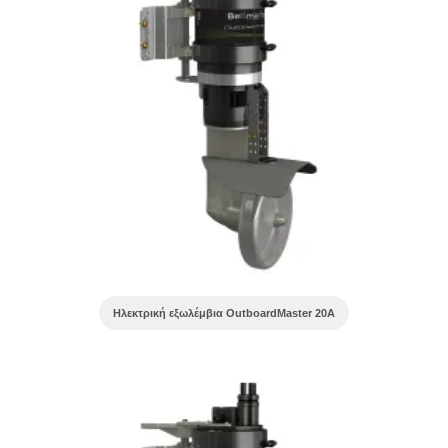
Ηλεκτρική εξωλέμβια OutboardMaster 20A