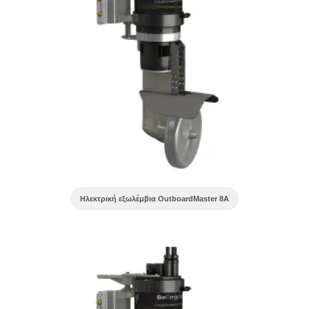
Ηλεκτρική εξωλέμβια OutboardMaster 8A