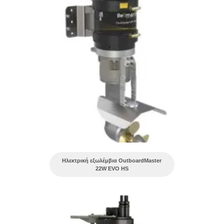
Ηλεκτρική εξωλέμβια OutboardMaster
22W EVO HS