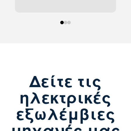
0
1
2
Δείτε τις
ηλεκτρικές
εξωλέμβιες
μηχανές μας