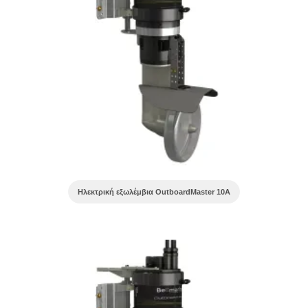
Ηλεκτρική εξωλέμβια OutboardMaster 10A