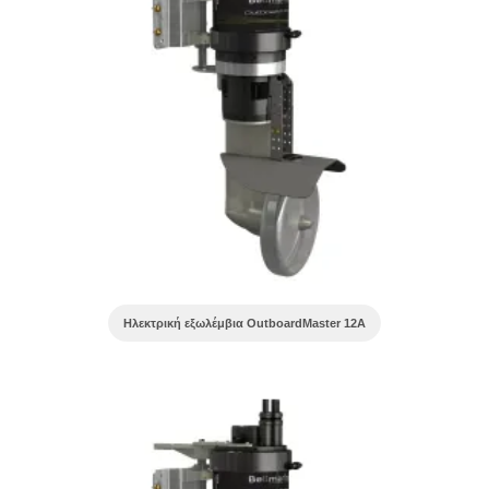
Ηλεκτρική εξωλέμβια OutboardMaster 12A