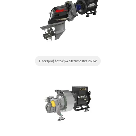
Ηλεκτρική έσω/έξω Sternmaster 260W