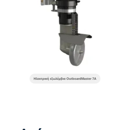
Ηλεκτρική εξωλέμβια OutboardMaster 7A