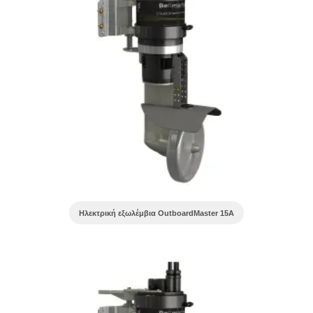
Ηλεκτρική εξωλέμβια OutboardMaster 15A