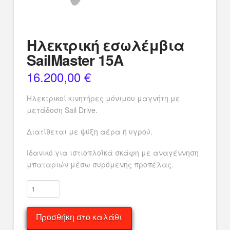
Ηλεκτρική εσωλέμβια
SailMaster 15A
16.200,00
€
Ηλεκτρικοί κινητήρες μόνιμου μαγνήτη με
μετάδοση Sail Drive.
Διατίθεται με ψύξη αέρα ή υγρού.
Ιδανικό για ιστιοπλοϊκά σκάφη με αναγέννηση
μπαταριών μέσω συρόμενης προπέλας.
Ηλεκτρική
εσωλέμβια
SailMaster
Προσθήκη στο καλάθι
15A