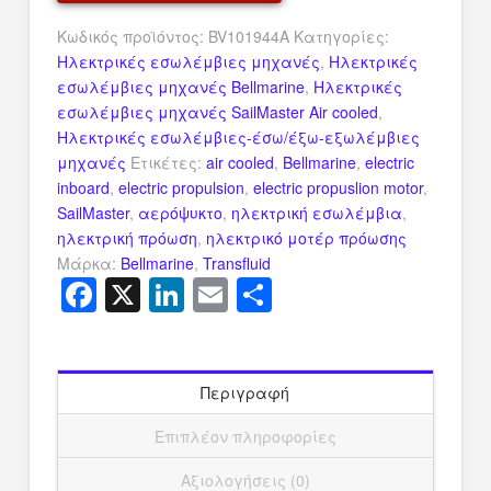
ποσότητα
Κωδικός προϊόντος:
BV101944A
Κατηγορίες:
Ηλεκτρικές εσωλέμβιες μηχανές
,
Ηλεκτρικές
εσωλέμβιες μηχανές Bellmarine
,
Ηλεκτρικές
εσωλέμβιες μηχανές SailMaster Air cooled
,
Ηλεκτρικές εσωλέμβιες-έσω/έξω-εξωλέμβιες
μηχανές
Ετικέτες:
air cooled
,
Bellmarine
,
electric
inboard
,
electric propulsion
,
electric propuslion motor
,
SailMaster
,
αερόψυκτο
,
ηλεκτρική εσωλέμβια
,
ηλεκτρική πρόωση
,
ηλεκτρικό μοτέρ πρόωσης
Μάρκα:
Bellmarine
,
Transfluid
Facebook
X
LinkedIn
Email
Μοιραστείτ
Περιγραφή
Επιπλέον πληροφορίες
Αξιολογήσεις (0)