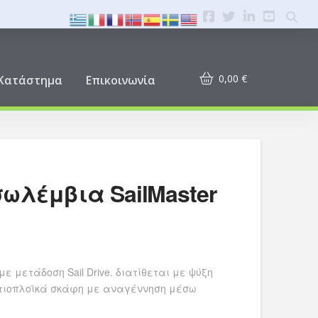
0,00
€
Κατάστημα
Επικοινωνία
σωλέμβια SailMaster
ε μετάδοση Sail Drive. διατίθεται με ψύξη
ιστιοπλοϊκά σκάφη με αναγέννηση μέσω