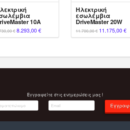
λεκτρική
Ηλεκτρική
σωλέμβια
εσωλέμβια
riveMaster 10A
DriveMaster 20W
Original
8.293,00
€
Η
Original
11.175,00
€
Η
730,00
€
11.700,00
€
price
τρέχουσα
price
τ
was:
τιμή
was:
τ
8.730,00 €.
είναι:
11.700,00 €.
ε
8.293,00 €.
1
Eγγραφείτε στις ενημερώσεις μας !
Εγγραφ