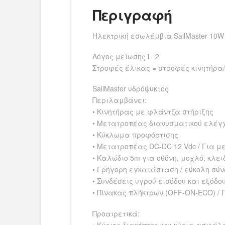
Περιγραφή
Ηλεκτρική εσωλέμβια SailMaster 10W
Λόγος μείωσης i= 2
Στροφές έλικας = στροφές κινητήρα/
SailMaster υδρόψυκτος
Περιλαμβάνει:
• Κινητήρας με φλάντζα στήριξης
• Μετατροπέας διανυσματικού ελέγχ
• Κύκλωμα προφόρτισης
• Μετατροπέας DC-DC 12 Vdc / Για μ
• Καλώδιο 5m για οθόνη, μοχλό, κλει
• Γρήγορη εγκατάσταση / εύκολη σύνδε
• Συνδέσεις υγρού εισόδου και εξόδο
• Πίνακας πλήκτρων (OFF-ON-ECO) / 
Προαιρετικά:
• Κύριος διακόπτης και κύρια ασφάλ