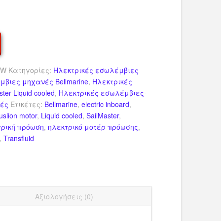
4W
Κατηγορίες:
Ηλεκτρικές εσωλέμβιες
μβιες μηχανές Bellmarine
,
Ηλεκτρικές
er Liquid cooled
,
Ηλεκτρικές εσωλέμβιες-
νές
Ετικέτες:
Bellmarine
,
electric inboard
,
puslion motor
,
Liquid cooled
,
SailMaster
,
τρική πρόωση
,
ηλεκτρικό μοτέρ πρόωσης
,
,
Transfluid
dIn
ail
Μοιραστείτε
Αξιολογήσεις (0)