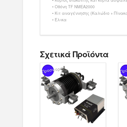
• Οθόνη TF NMEA2000
• Κιτ αναγέννησης (Καλώδιο + Πίνα
• Έλικα
Σχετικά Προϊόντα
Προσφορά!
Πρ