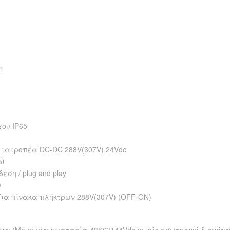
i
ου IP65
ετατροπέα DC-DC 288V(307V) 24Vdc
δί
ση / plug and play
υ
Για πίνακα πλήκτρων 288V(307V) (OFF-ON)
εια (Μόνο για μπαταρία 48/96/144Vdc χωρίς εσωτερικό διακόπ