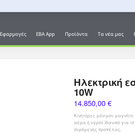
ική
Εφαρμογές
EBA App
Προϊόντα
Τα νέα μας
Ηλεκτρική ε
10W
14.850,00
€
Κινητήρες μόνιμου μαγνήτη μ
αέρα ή υγρού.Ιδανικό για 
συρόμενης προπέλας.