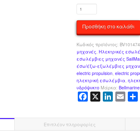
Ηλεκτρική
εσωλέμβια
SailMaster
Προσθήκη στο καλάθι
10W
ποσότητα
Κωδικός προϊόντος:
BV10147
μηχανές
,
Ηλεκτρικές εσωλέ
εσωλέμβιες μηχανές SailMast
έσω/έξω-εξωλέμβιες μηχα
electric propulsion
,
electric pro
ηλεκτρική εσωλέμβια
,
ηλεκ
υδρόψυκτο
Μάρκα:
Bellmarine
Facebook
X
Linke
Em
Επιπλέον πληροφορίες