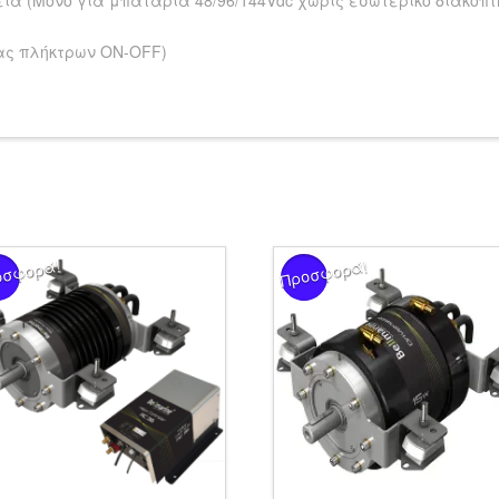
κας πλήκτρων ON-OFF)
οσφορά!
Προσφορά!