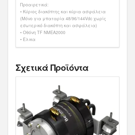
Προαιρετικά:
• Κύριος διακόπτης και κύρια ασφάλεια
(Μόνο για μπαταρία 48/96/144Vdc χωρίς
εσωτερικό διακόπτη και ασφάλεια)
• Οθόνη TF NMEA2000
• Έλικα
Σχετικά Προϊόντα