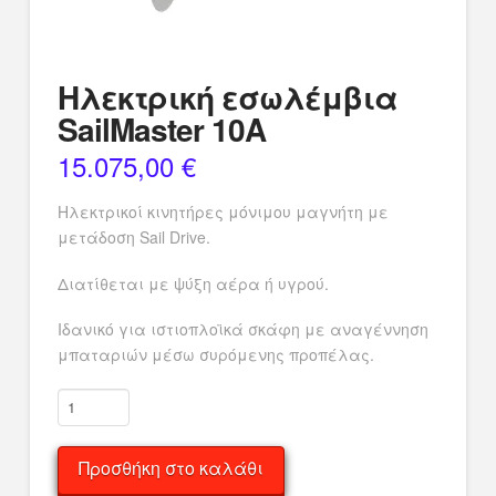
Ηλεκτρική εσωλέμβια
SailMaster 10A
15.075,00
€
Ηλεκτρικοί κινητήρες μόνιμου μαγνήτη με
μετάδοση Sail Drive.
Διατίθεται με ψύξη αέρα ή υγρού.
Ιδανικό για ιστιοπλοϊκά σκάφη με αναγέννηση
μπαταριών μέσω συρόμενης προπέλας.
Ηλεκτρική
εσωλέμβια
SailMaster
Προσθήκη στο καλάθι
10A