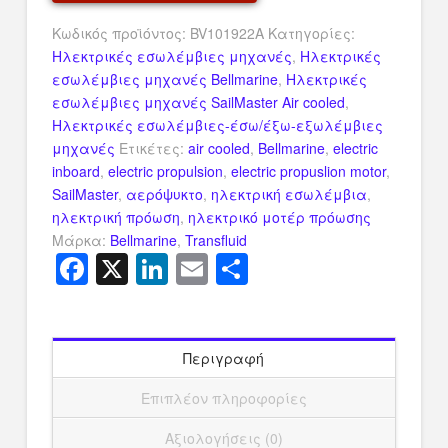
ποσότητα
Κωδικός προϊόντος:
BV101922A
Κατηγορίες:
Ηλεκτρικές εσωλέμβιες μηχανές
,
Ηλεκτρικές
εσωλέμβιες μηχανές Bellmarine
,
Ηλεκτρικές
εσωλέμβιες μηχανές SailMaster Air cooled
,
Ηλεκτρικές εσωλέμβιες-έσω/έξω-εξωλέμβιες
μηχανές
Ετικέτες:
air cooled
,
Bellmarine
,
electric
inboard
,
electric propulsion
,
electric propuslion motor
,
SailMaster
,
αερόψυκτο
,
ηλεκτρική εσωλέμβια
,
ηλεκτρική πρόωση
,
ηλεκτρικό μοτέρ πρόωσης
Μάρκα:
Bellmarine
,
Transfluid
Facebook
X
LinkedIn
Email
Μοιραστείτ
Περιγραφή
Επιπλέον πληροφορίες
Αξιολογήσεις (0)