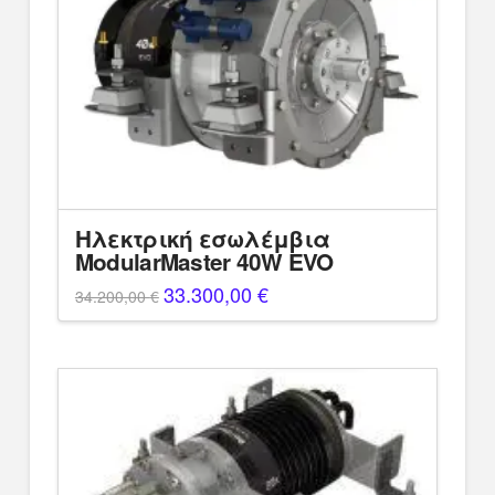
Ηλεκτρική εσωλέμβια
ModularMaster 40W EVO
Original
33.300,00
€
Η
34.200,00
€
price
τρέχουσα
was:
τιμή
34.200,00 €.
είναι:
33.300,00 €.