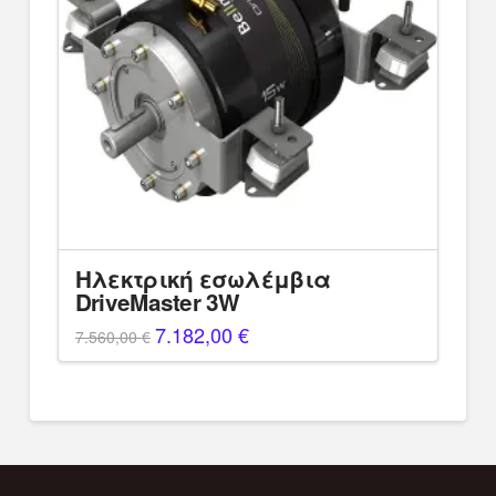
Ηλεκτρική εσωλέμβια
DriveMaster 3W
Original
7.182,00
€
Η
7.560,00
€
price
τρέχουσα
was:
τιμή
7.560,00 €.
είναι:
7.182,00 €.