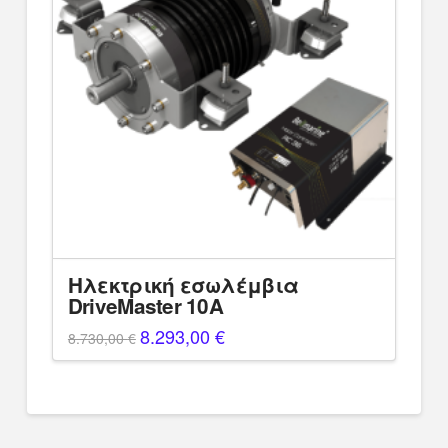
Ηλεκτρική εσωλέμβια
DriveMaster 10A
Original
8.293,00
€
Η
8.730,00
€
price
τρέχουσα
was:
τιμή
8.730,00 €.
είναι:
8.293,00 €.