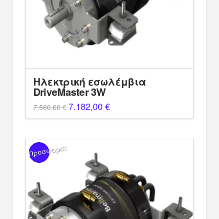
Ηλεκτρική εσωλέμβια
DriveMaster 3W
Original
7.182,00
€
Η
7.560,00
€
price
τρέχουσα
was:
τιμή
7.560,00 €.
είναι:
7.182,00 €.
Προσφορά!