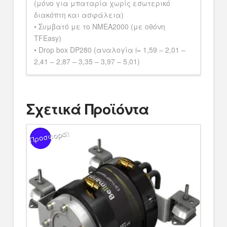
(μόνο για μπαταρία χωρίς εσωτερικό
διακόπτη και ασφάλεια)
• Συμβατό με το NMEA2000 (με οθόνη
TFEasy)
• Drop box DP280 (αναλογία i= 1,59 – 2,01 –
2,41 – 2,87 – 3,35 – 3,97 – 5,01)
Σχετικά Προϊόντα
Προσφορά!