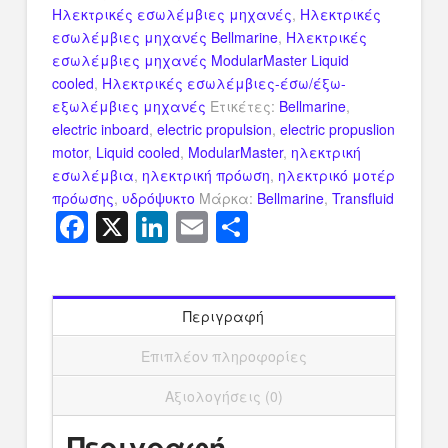
Ηλεκτρικές εσωλέμβιες μηχανές
,
Ηλεκτρικές
εσωλέμβιες μηχανές Bellmarine
,
Ηλεκτρικές
εσωλέμβιες μηχανές ModularMaster Liquid
cooled
,
Ηλεκτρικές εσωλέμβιες-έσω/έξω-
εξωλέμβιες μηχανές
Ετικέτες:
Bellmarine
,
electric inboard
,
electric propulsion
,
electric propuslion
motor
,
Liquid cooled
,
ModularMaster
,
ηλεκτρική
εσωλέμβια
,
ηλεκτρική πρόωση
,
ηλεκτρικό μοτέρ
πρόωσης
,
υδρόψυκτο
Μάρκα:
Bellmarine
,
Transfluid
Facebook
X
LinkedIn
Email
Μοιραστείτ
Περιγραφή
Επιπλέον πληροφορίες
Αξιολογήσεις (0)
Περιγραφή