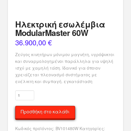
Ηλεκτρική εσωλέμβια
ModularMaster 60W
36.900,00
€
Ζεύγος κινητήρων μόνιμου μαγνήτη, υγρόψυκτοι
και συναρμολογημένοι παράλληλα για υψηλή
ισχύ με χαμηλή τάση. Ιδανικό για όποιον
χρειάζεται πλεονασμό συστήματος με
ευέλικτη και συμπαγή. εγκατάσταση
Ηλεκτρική
εσωλέμβια
ModularMaster
Προσθήκη στο καλάθι
60W
ποσότητα
Κωδικός προϊόντος:
BV101480W
Κατηγορίες: