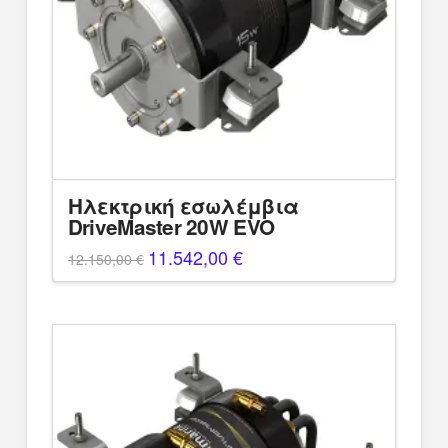
Ηλεκτρική εσωλέμβια
DriveMaster 20W EVO
Original
11.542,00
€
Η
12.150,00
€
price
τρέχουσα
was:
τιμή
12.150,00 €.
είναι:
11.542,00 €.