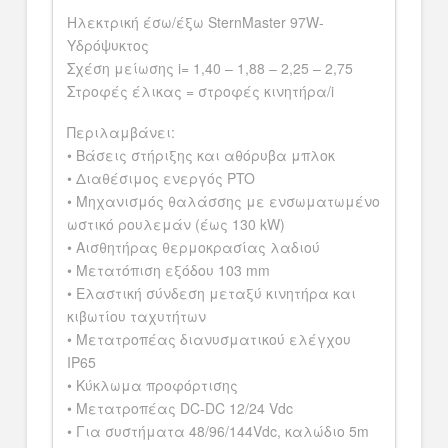
Ηλεκτρική έσω/έξω SternMaster 97W-
Υδρόψυκτος
Σχέση μείωσης i= 1,40 – 1,88 – 2,25 – 2,75
Στροφές έλικας = στροφές κινητήρα/i
Περιλαμβάνει:
• Βάσεις στήριξης και αθόρυβα μπλοκ
• Διαθέσιμος ενεργός PTO
• Μηχανισμός θαλάσσης με ενσωματωμένο
ωστικό ρουλεμάν (έως 130 kW)
• Αισθητήρας θερμοκρασίας λαδιού
• Μετατόπιση εξόδου 103 mm
• Ελαστική σύνδεση μεταξύ κινητήρα και
κιβωτίου ταχυτήτων
• Μετατροπέας διανυσματικού ελέγχου
IP65
• Κύκλωμα προφόρτισης
• Μετατροπέας DC-DC 12/24 Vdc
• Για συστήματα 48/96/144Vdc, καλώδιο 5m