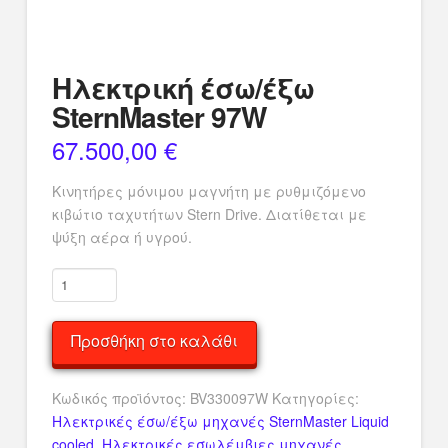
Ηλεκτρική έσω/έξω
SternMaster 97W
67.500,00
€
Κινητήρες μόνιμου μαγνήτη με ρυθμιζόμενο
κιβώτιο ταχυτήτων Stern Drive. Διατίθεται με
ψύξη αέρα ή υγρού.
Ηλεκτρική
έσω/
έξω
Προσθήκη στο καλάθι
SternMaster
97W
ποσότητα
Κωδικός προϊόντος:
BV330097W
Κατηγορίες:
Ηλεκτρικές έσω/έξω μηχανές SternMaster Liquid
cooled
,
Ηλεκτρικές εσωλέμβιες μηχανές
,