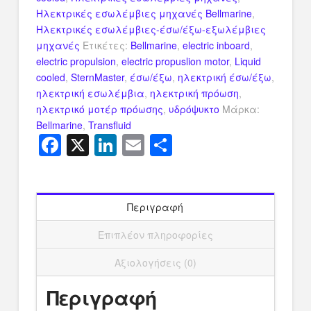
Ηλεκτρικές εσωλέμβιες μηχανές Bellmarine
,
Ηλεκτρικές εσωλέμβιες-έσω/έξω-εξωλέμβιες
μηχανές
Ετικέτες:
Bellmarine
,
electric inboard
,
electric propulsion
,
electric propuslion motor
,
Liquid
cooled
,
SternMaster
,
έσω/έξω
,
ηλεκτρική έσω/έξω
,
ηλεκτρική εσωλέμβια
,
ηλεκτρική πρόωση
,
ηλεκτρικό μοτέρ πρόωσης
,
υδρόψυκτο
Μάρκα:
Bellmarine
,
Transfluid
Facebook
X
LinkedIn
Email
Μοιραστείτ
Περιγραφή
Επιπλέον πληροφορίες
Αξιολογήσεις (0)
Περιγραφή