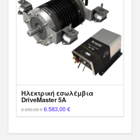
Ηλεκτρική εσωλέμβια
DriveMaster 5A
Original
6.583,00
€
Η
6.930,00
€
price
τρέχουσα
was:
τιμή
6.930,00 €.
είναι:
6.583,00 €.