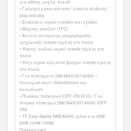
για οθόνη, μοχλό, κλειδί
• Γρήγορη εγκατάσταση / εύκολη σύνδεση /
plug and play
• Συνδέσεις υγρού εισόδου και εξόδου
• Μοχλός γκαζιού (TFC)
• Αντλία αυτόματης αναρρόφησης
(μηχανική) τοποθετημένη στο πλοίο
• Ψύκτης λαδιού-νερού τοποθετημένη στο
πλοίο
• Ψύξη υγρού κλειστού βρόχου τοποθετημένη
στο πλοίο
• Για συστήματα 288/384V(307/409V) –
Ηλεκτρικό κουτί (500x500mm) και
καλωδίωση
• Πίνακας πλήκτρων (OFF-ON-ECO) / Για
πίνακα πλήκτρων 288/384V(307/409V) (OFF-
ON)
• TF Easy display NMEA2000 (μόνο για 45W-
65W-100W-130W)
Προαιρετικά: