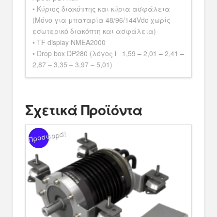
• Κύριος διακόπτης και κύρια ασφάλεια
(Μόνο για μπαταρία 48/96/144Vdc χωρίς
εσωτερικό διακόπτη και ασφάλεια)
• TF display NMEA2000
• Drop box DP280 (λόγος i= 1,59 – 2,01 – 2,41 –
2,87 – 3,35 – 3,97 – 5,01)
Σχετικά Προϊόντα
Προσφορά!