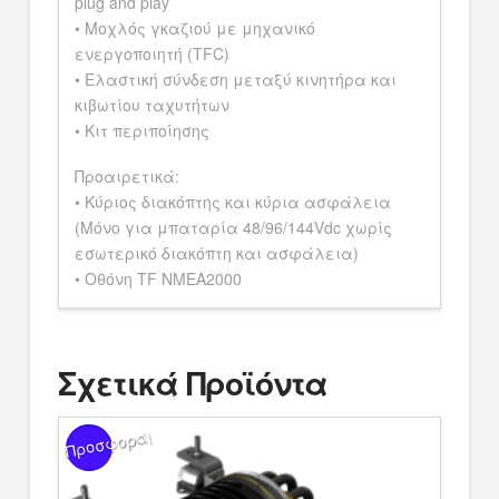
plug and play
• Μοχλός γκαζιού με μηχανικό
ενεργοποιητή (TFC)
• Ελαστική σύνδεση μεταξύ κινητήρα και
κιβωτίου ταχυτήτων
• Κιτ περιποίησης
Προαιρετικά:
• Κύριος διακόπτης και κύρια ασφάλεια
(Μόνο για μπαταρία 48/96/144Vdc χωρίς
εσωτερικό διακόπτη και ασφάλεια)
• Οθόνη TF NMEA2000
Σχετικά Προϊόντα
Προσφορά!