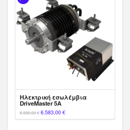
Ηλεκτρική εσωλέμβια
DriveMaster 5A
Original
6.583,00
€
Η
6.930,00
€
price
τρέχουσα
was:
τιμή
6.930,00 €.
είναι:
6.583,00 €.