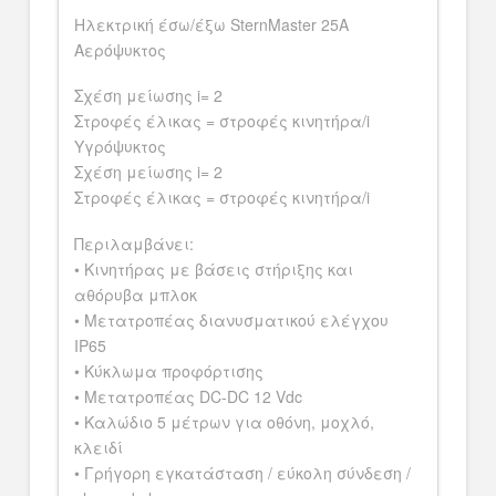
Ηλεκτρική έσω/έξω SternMaster 25A
Αερόψυκτος
Σχέση μείωσης i= 2
Στροφές έλικας = στροφές κινητήρα/i
Υγρόψυκτος
Σχέση μείωσης i= 2
Στροφές έλικας = στροφές κινητήρα/i
Περιλαμβάνει:
• Κινητήρας με βάσεις στήριξης και
αθόρυβα μπλοκ
• Μετατροπέας διανυσματικού ελέγχου
IP65
• Κύκλωμα προφόρτισης
• Μετατροπέας DC-DC 12 Vdc
• Καλώδιο 5 μέτρων για οθόνη, μοχλό,
κλειδί
• Γρήγορη εγκατάσταση / εύκολη σύνδεση /