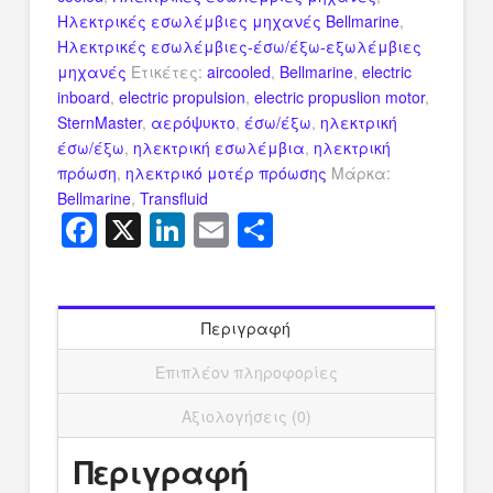
Ηλεκτρικές εσωλέμβιες μηχανές Bellmarine
,
Ηλεκτρικές εσωλέμβιες-έσω/έξω-εξωλέμβιες
μηχανές
Ετικέτες:
aircooled
,
Bellmarine
,
electric
inboard
,
electric propulsion
,
electric propuslion motor
,
SternMaster
,
αερόψυκτο
,
έσω/έξω
,
ηλεκτρική
έσω/έξω
,
ηλεκτρική εσωλέμβια
,
ηλεκτρική
πρόωση
,
ηλεκτρικό μοτέρ πρόωσης
Μάρκα:
Bellmarine
,
Transfluid
Facebook
X
LinkedIn
Email
Μοιραστείτ
Περιγραφή
Επιπλέον πληροφορίες
Αξιολογήσεις (0)
Περιγραφή