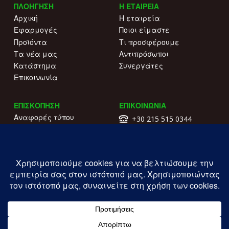
ΠΛΟΗΓΗΣΗ
Η ΕΤΑΙΡΕΙΑ
Αρχική
Η εταιρεία
Εφαρμογές
Ποιοι είμαστε
Προϊόντα
Τι προσφέρουμε
Τα νέα μας
Αντιπρόσωποι
Κατάστημα
Συνεργάτες
Επικοινωνία
ΕΠΙΣΚΟΠΗΣΗ
ΕΠΙΚΟΙΝΩΝΙΑ
Αναφορές τύπου
+30 215 515 0344
Γιατί να μας επιλέξετε
Επικοινωνήστε μαζί μας
Κατάλογοι
Λ. Συγγρού 196.
Όροι χρήσης
Καλλιθέα
Πολιτική απορρήτου
ΓΕΜΗ: 177203407000
Copyright ILIOFOS IM © 2026