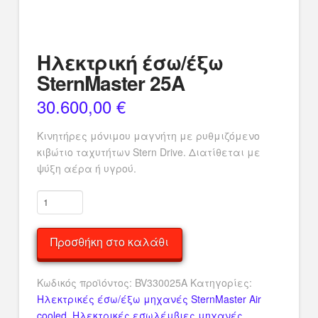
Ηλεκτρική έσω/έξω
SternMaster 25A
30.600,00
€
Κινητήρες μόνιμου μαγνήτη με ρυθμιζόμενο
κιβώτιο ταχυτήτων Stern Drive. Διατίθεται με
ψύξη αέρα ή υγρού.
Ηλεκτρική
έσω/
έξω
Προσθήκη στο καλάθι
SternMaster
25A
ποσότητα
Κωδικός προϊόντος:
BV330025A
Κατηγορίες:
Ηλεκτρικές έσω/έξω μηχανές SternMaster Air
cooled
,
Ηλεκτρικές εσωλέμβιες μηχανές
,