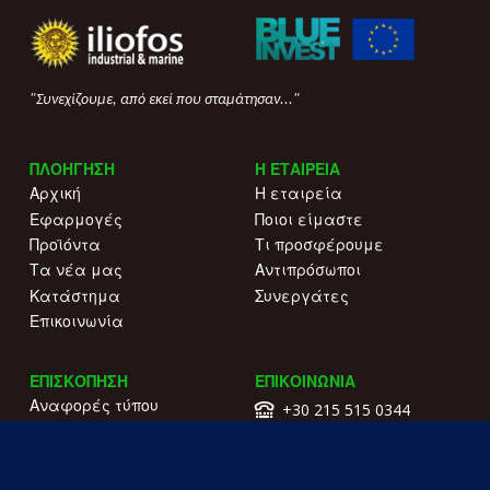
"Συνεχίζουμε, από εκεί που σταμάτησαν..."
ΠΛΟΗΓΗΣΗ
Η ΕΤΑΙΡΕΙΑ
Αρχική
Η εταιρεία
Εφαρμογές
Ποιοι είμαστε
Προϊόντα
Τι προσφέρουμε
Τα νέα μας
Αντιπρόσωποι
Κατάστημα
Συνεργάτες
Επικοινωνία
ΕΠΙΣΚΟΠΗΣΗ
ΕΠΙΚΟΙΝΩΝΙΑ
Αναφορές τύπου
+30 215 515 0344
Γιατί να μας επιλέξετε
Επικοινωνήστε μαζί μας
Κατάλογοι
Λ. Συγγρού 196.
Όροι χρήσης