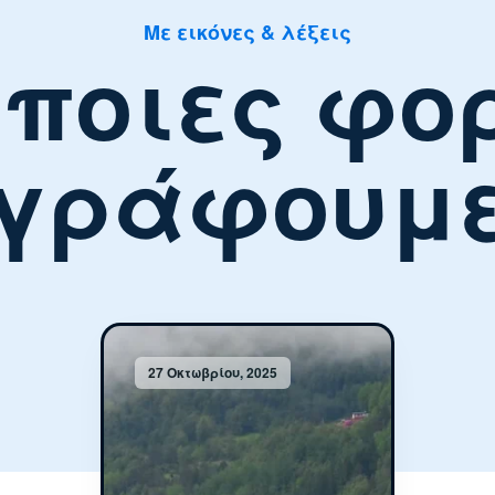
Με εικόνες & λέξεις
ποιες φο
γράφουμ
27 Οκτωβρίου, 2025