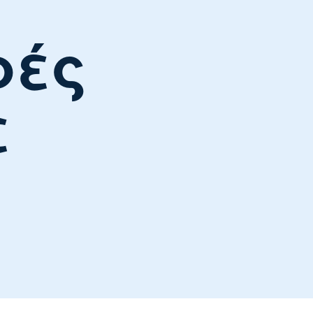
ρές
ε