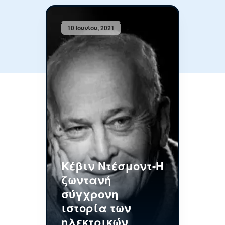
10 Ιουνίου, 2021
Κέβιν Ντέσμοντ-Η
ζωντανή
σύγχρονη
ιστορία των
ηλεκτρικών