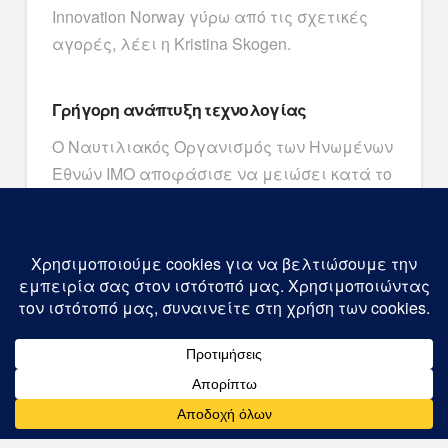
Innovation Norway γύρω από τις σχετικές
αγορές, λέει η
Kristina
Skogen.
Γρήγορη ανάπτυξη τεχνολογίας
Ο Ναυτιλιακός Οργανισμός των Ηνωμένων
Εθνών IMO αποφάσισε να μειώσει κατά το
ήμισυ τις εκπομπές από τη διεθνή
ναυτιλία έως το 2050, σε σύγκριση με το
2008. Με την αναμενόμενη διάρκεια ζωής
των πλοίων 25-30 ετών, αρχίζει να
βιάζεται για να αναλάβει η βιομηχανία.
– Ο σχεδιασμός και η κατασκευή πλοίου
σήμερα πρέπει να λαμβάνει υπόψη ένα
πολύ πιο αυστηρό ανώτατο όριο εκπομπών
κατά τη διάρκεια ζωής του