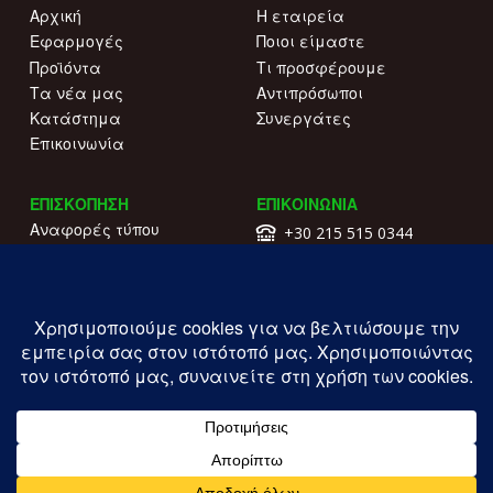
Αρχική
Η εταιρεία
Εφαρμογές
Ποιοι είμαστε
Προϊόντα
Τι προσφέρουμε
Τα νέα μας
Αντιπρόσωποι
Κατάστημα
Συνεργάτες
Επικοινωνία
ΕΠΙΣΚΟΠΗΣΗ
ΕΠΙΚΟΙΝΩΝΙΑ
Αναφορές τύπου
+30 215 515 0344
Γιατί να μας επιλέξετε
Επικοινωνήστε μαζί μας
Κατάλογοι
Λ. Συγγρού 196.
Όροι χρήσης
Καλλιθέα
Πολιτική απορρήτου
ΓΕΜΗ: 177203407000
Copyright ILIOFOS IM © 2026