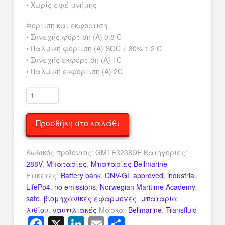
• Χωρίς εφέ μνήμης
Φορτιση και εκφορτιση
• Συνεχής φόρτιση (A) 0,8 C
• Παλμική φόρτιση (A) SOC < 80% 1,2 C
• Συνεχής εκφόρτιση (A) 1C
• Παλμική εκφόρτιση (Α) 2C
LIFEPO4
288Vdc
-
Προσθήκη στο καλάθι
600A
ποσότητα
Κωδικός προϊόντος:
GMTE3238DE
Κατηγορίες:
288V
,
Μπαταρίες
,
Μπαταρίες Bellmarine
Ετικέτες:
Battery bank
,
DNV-GL approved
,
industrial
,
LifePo4
,
no emissions
,
Norwegian Maritime Academy
,
safe
,
βιομηχανικές εφαρμογές
,
μπαταρία
λιθίου
,
ναυτιλιακές
Μάρκα:
Bellmarine
,
Transfluid
Facebook
X
LinkedIn
Email
Μοιραστείτ