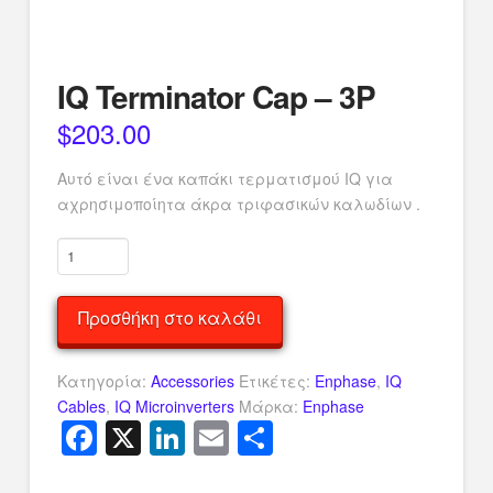
IQ Terminator Cap – 3P
$
203.00
Αυτό είναι ένα καπάκι τερματισμού IQ για
αχρησιμοποίητα άκρα τριφασικών καλωδίων .
IQ
Terminator
Cap
Προσθήκη στο καλάθι
-
3P
ποσότητα
Κατηγορία:
Accessories
Ετικέτες:
Enphase
,
IQ
Cables
,
IQ Microinverters
Μάρκα:
Enphase
Facebook
X
LinkedIn
Email
Μοιραστείτ