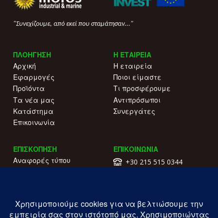
"Συνεχίζουμε, από εκεί που σταμάτησαν..."
ΠΛΟΗΓΗΣΗ
Η ΕΤΑΙΡΕΙΑ
Αρχική
Η εταιρεία
Εφαρμογές
Ποιοι είμαστε
Προϊόντα
Τι προσφέρουμε
Τα νέα μας
Αντιπρόσωποι
Κατάστημα
Συνεργάτες
Επικοινωνία
ΕΠΙΣΚΟΠΗΣΗ
ΕΠΙΚΟΙΝΩΝΙΑ
Αναφορές τύπου
+30 215 515 0344
Γιατί να μας επιλέξετε
Επικοινωνήστε μαζί μας
Κατάλογοι
Λ. Συγγρού 196.
Όροι χρήσης
Καλλιθέα
Πολιτική απορρήτου
ΓΕΜΗ: 177203407000