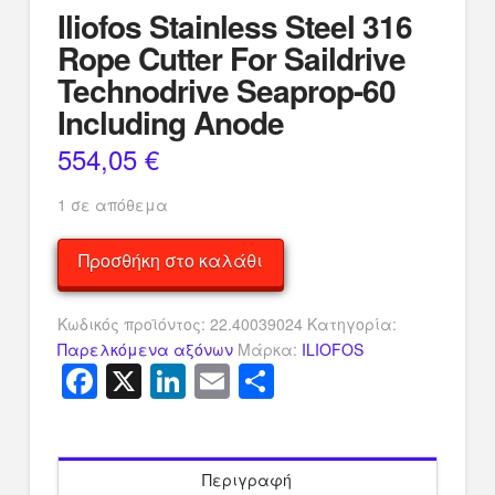
Iliofos Stainless Steel 316
Rope Cutter For Saildrive
Technodrive Seaprop-60
Including Anode
554,05
€
1 σε απόθεμα
Iliofos
Προσθήκη στο καλάθι
Stainless
Steel
Κωδικός προϊόντος:
22.40039024
Κατηγορία:
316
Παρελκόμενα αξόνων
Μάρκα:
ILIOFOS
Rope
Facebook
X
LinkedIn
Email
Μοιραστείτ
Cutter
For
Saildrive
Technodrive
Seaprop-
Περιγραφή