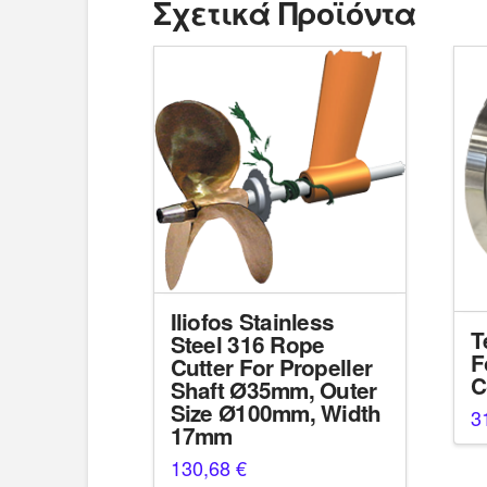
Σχετικά Προϊόντα
Iliofos Stainless
T
Steel 316 Rope
F
Cutter For Propeller
C
Shaft Ø35mm, Outer
Size Ø100mm, Width
3
17mm
130,68
€