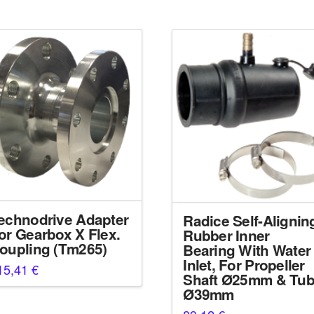
echnodrive Adapter
Radice Self-Alignin
or Gearbox X Flex.
Rubber Inner
oupling (Tm265)
Bearing With Water
Inlet, For Propeller
15,41
€
Shaft Ø25mm & Tu
Ø39mm