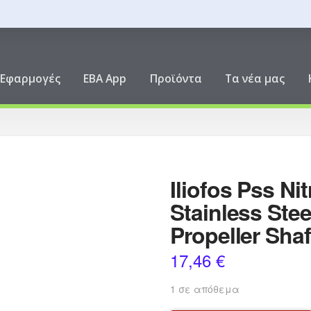
ική
Εφαρμογές
EBA App
Προϊόντα
Τα νέα μας
Iliofos Pss Ni
Stainless Stee
Propeller Sha
17,46
€
1 σε απόθεμα