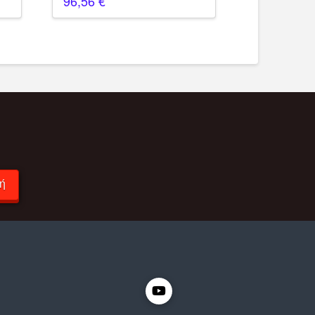
96,56
€
ή
ς