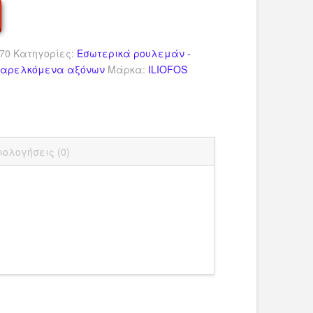
70
Κατηγορίες:
Εσωτερικά ρουλεμάν -
Παρελκόμενα αξόνων
Μάρκα:
ILIOFOS
dIn
ail
Μοιραστείτε
ιολογήσεις (0)