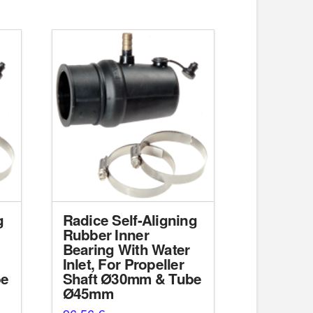
g
Radice Self-Aligning
Rubber Inner
Bearing With Water
Inlet, For Propeller
be
Shaft Ø30mm & Tube
Ø45mm