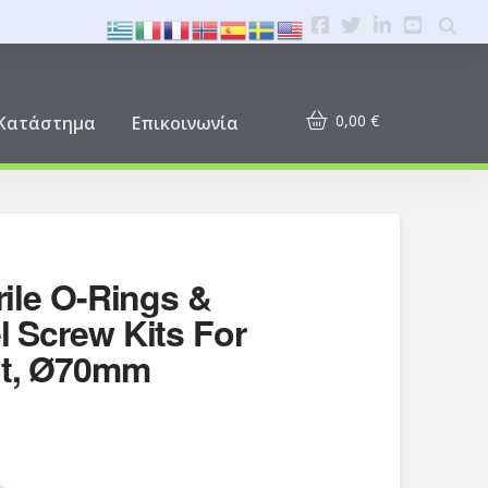
0,00
€
Κατάστημα
Επικοινωνία
trile O-Rings &
l Screw Kits For
ft, Ø70mm