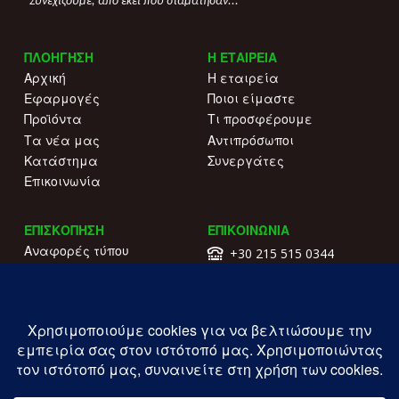
"Συνεχίζουμε, από εκεί που σταμάτησαν..."
ΠΛΟΗΓΗΣΗ
Η ΕΤΑΙΡΕΙΑ
Αρχική
Η εταιρεία
Εφαρμογές
Ποιοι είμαστε
Προϊόντα
Τι προσφέρουμε
Τα νέα μας
Αντιπρόσωποι
Κατάστημα
Συνεργάτες
Επικοινωνία
ΕΠΙΣΚΟΠΗΣΗ
ΕΠΙΚΟΙΝΩΝΙΑ
Αναφορές τύπου
+30 215 515 0344
Γιατί να μας επιλέξετε
Επικοινωνήστε μαζί μας
Κατάλογοι
Λ. Συγγρού 196.
Όροι χρήσης
Καλλιθέα
Πολιτική απορρήτου
ΓΕΜΗ: 177203407000