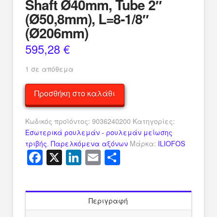
Shaft Ø40mm, Tube 2″
(Ø50,8mm), L=8-1/8″
(Ø206mm)
595,28
€
1 σε απόθεμα
Iliofos
Προσθήκη στο καλάθι
Pss
Axial
Κωδικός προϊόντος:
9036240200
Κατηγορίες:
Sealing
Εσωτερικά ρουλεμάν - ρουλεμάν μείωσης
System,
τριβής
,
Παρελκόμενα αξόνων
Μάρκα:
ILIOFOS
For
Facebook
X
LinkedIn
Email
Μοιραστείτ
Propeller
Shaft
Ø40mm,
Tube
2"
Περιγραφή
(Ø50,8mm),