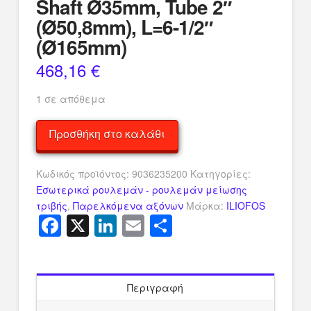
Shaft Ø35mm, Tube 2″
(Ø50,8mm), L=6-1/2″
(Ø165mm)
468,16
€
1 σε απόθεμα
Iliofos
Προσθήκη στο καλάθι
Pss
Axial
Κωδικός προϊόντος:
9036235200
Κατηγορίες:
Sealing
Εσωτερικά ρουλεμάν - ρουλεμάν μείωσης
System,
τριβής
,
Παρελκόμενα αξόνων
Μάρκα:
ILIOFOS
For
Facebook
X
LinkedIn
Email
Μοιραστείτ
Propeller
Shaft
Ø35mm,
Tube
2"
Περιγραφή
(Ø50,8mm),