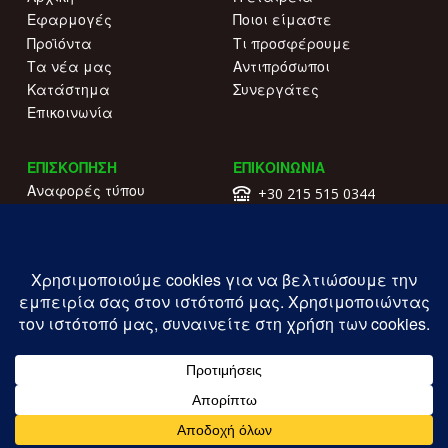
Εφαρμογές
Ποιοι είμαστε
Προϊόντα
Τι προσφέρουμε
Τα νέα μας
Αντιπρόσωποι
Κατάστημα
Συνεργάτες
Επικοινωνία
ΕΠΙΣΚΟΠΗΣΗ
ΕΠΙΚΟΙΝΩΝΙΑ
Αναφορές τύπου
+30 215 515 0344
Γιατί να μας επιλέξετε
Επικοινωνήστε μαζί μας
Κατάλογοι
Λ. Συγγρού 196.
Όροι χρήσης
Καλλιθέα
Πολιτική απορρήτου
ΓΕΜΗ: 177203407000
Copyright ILIOFOS IM © 2026