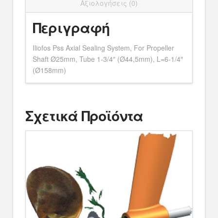
Αξιολογήσεις (0)
(Ø44,5mm),
L=6-
Περιγραφή
1/4"
(Ø158mm)
Iliofos Pss Axial Sealing System, For Propeller
ποσότητα
Shaft Ø25mm, Tube 1-3/4″ (Ø44,5mm), L=6-1/4″
(Ø158mm)
Σχετικά Προϊόντα