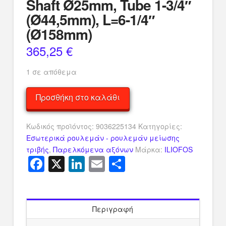
Shaft Ø25mm, Tube 1-3/4″
(Ø44,5mm), L=6-1/4″
(Ø158mm)
365,25
€
1 σε απόθεμα
Iliofos
Προσθήκη στο καλάθι
Pss
Axial
Κωδικός προϊόντος:
9036225134
Κατηγορίες:
Sealing
Εσωτερικά ρουλεμάν - ρουλεμάν μείωσης
System,
τριβής
,
Παρελκόμενα αξόνων
Μάρκα:
ILIOFOS
For
Facebook
X
LinkedIn
Email
Μοιραστείτ
Propeller
Shaft
Ø25mm,
Tube
1-
Περιγραφή
3/4"