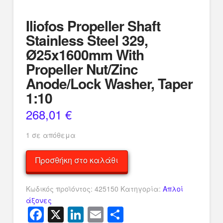
Iliofos Propeller Shaft
Stainless Steel 329,
Ø25x1600mm With
Propeller Nut/Zinc
Anode/Lock Washer, Taper
1:10
268,01
€
1 σε απόθεμα
Iliofos
Προσθήκη στο καλάθι
Propeller
Shaft
Κωδικός προϊόντος:
425150
Κατηγορία:
Απλοί
Stainless
άξονες
Steel
Facebook
X
LinkedIn
Email
Μοιραστείτ
329,