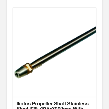
Iliofos Propeller Shaft Stainless
Steel 329, Ø35x3000mm With