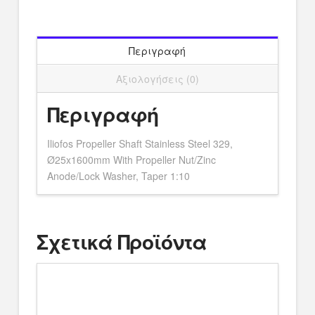
Ø25x1600mm
With
Propeller
Nut/Zinc
Περιγραφή
Anode/Lock
Αξιολογήσεις (0)
Washer,
Taper
Περιγραφή
1:10
ποσότητα
Iliofos Propeller Shaft Stainless Steel 329,
Ø25x1600mm With Propeller Nut/Zinc
Anode/Lock Washer, Taper 1:10
Σχετικά Προϊόντα