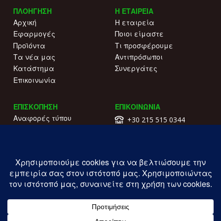
ΠΛΟΗΓΗΣΗ
Η ΕΤΑΙΡΕΙΑ
Αρχική
Η εταιρεία
Εφαρμογές
Ποιοι είμαστε
Προϊόντα
Τι προσφέρουμε
Τα νέα μας
Αντιπρόσωποι
Κατάστημα
Συνεργάτες
Επικοινωνία
ΕΠΙΣΚΟΠΗΣΗ
ΕΠΙΚΟΙΝΩΝΙΑ
Αναφορές τύπου
+30 215 515 0344
Γιατί να μας επιλέξετε
Επικοινωνήστε μαζί μας
Κατάλογοι
Λ. Συγγρού 196.
Όροι χρήσης
Καλλιθέα
Πολιτική απορρήτου
ΓΕΜΗ: 177203407000
Copyright ILIOFOS IM © 2026