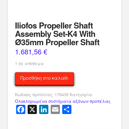
Iliofos Propeller Shaft
Assembly Set-K4 With
Ø35mm Propeller Shaft
1.681,56
€
1 σε απόθεμα
Iliofos
Προσθήκη στο καλάθι
Propeller
Shaft
Κωδικός προϊόντος:
176435
Κατηγορία:
Assembly
Ολοκληρωμένα συστήματα αξόνων-προπέλας
Set-
Facebook
X
LinkedIn
Email
Μοιραστείτ
K4
With
Ø35mm
Propeller